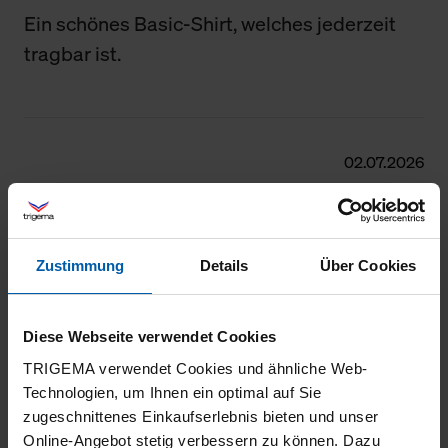
Ein schönes Basic-Shirt, welches jederzeit
tragbar ist.
02.07.2026
5
Alles Bestens
Zustimmung
Details
Über Cookies
Diese Webseite verwendet Cookies
27.06.2026
TRIGEMA verwendet Cookies und ähnliche Web-
5
Technologien, um Ihnen ein optimal auf Sie
zugeschnittenes Einkaufserlebnis bieten und unser
sehr gute Qualität
Online-Angebot stetig verbessern zu können. Dazu