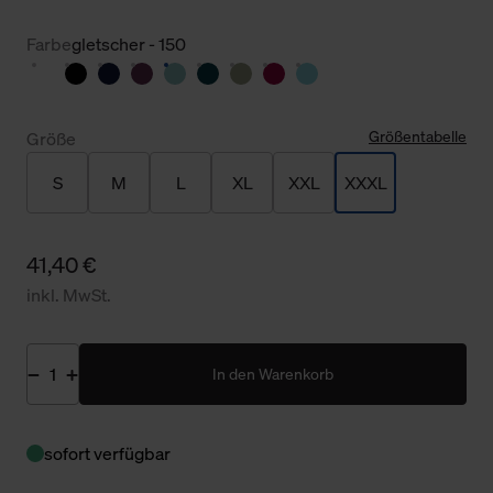
Farbe
gletscher - 150
Größentabelle
Größe
S
M
L
XL
XXL
XXXL
41,40 €
inkl. MwSt.
In den Warenkorb
sofort verfügbar