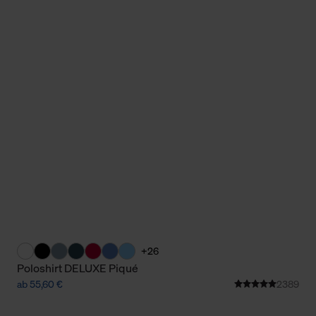
+26
Poloshirt DELUXE Piqué
ab 55,60 €
2389