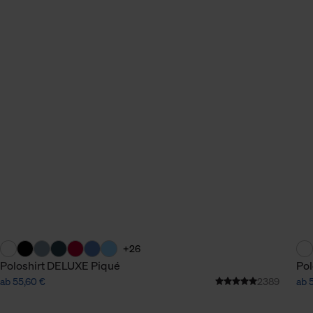
+26
Poloshirt DELUXE Piqué
Pol
ab 55,60 €
2389
ab 