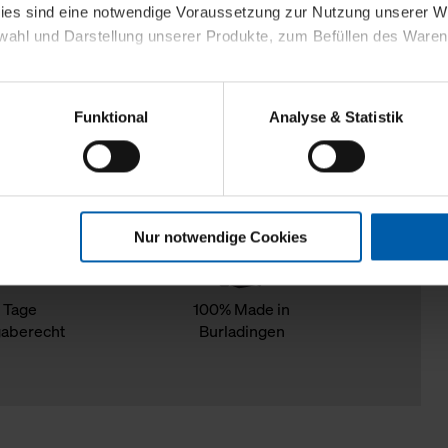
kies sind eine notwendige Voraussetzung zur Nutzung unserer
wahl und Darstellung unserer Produkte, zum Befüllen des Ware
sierter Angebote, Anzeigen und Inhalte aufgrund Ihres Nutzerverh
Funktional
Analyse & Statistik
stik- und Tracking-Zwecke zur Analyse und Optimierung unserer 
en. Diese übermitteln wir in anonymisierter Form an Dritte wie
 auch außerhalb unserer Webseiten ausgewählte Werbung anzeig
n", damit wir alle Cookies und Web-Technologien für Ihr personal
Nur notwendige Cookies
eweiligen Schaltflächen können Sie die Arten der Cookies selbst 
es mit einem Klick auf „Auswahl erlauben“ bestätigen. Fall Sie
wir lediglich die erwähnten technisch erforderlichen Cookies.
 Tage
100% Made in
aberecht
Burladingen
ahren Sie weiterführende Informationen über die jeweiligen Cooki
 Cookies“ können Sie allgemeine Informationen über Cookies 
llungen“ können Sie jederzeit Ihre Einwilligungserklärung anpass
die Nutzung der Webseite nicht erforderlich und kann jederzeit mit
Einwilligung hat jedoch keine Auswirkung auf die bisherigen Eins