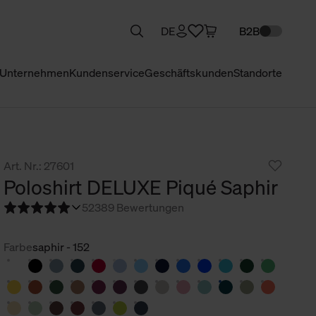
DE
B2B
Unternehmen
Kundenservice
Geschäftskunden
Standorte
Art. Nr.: 27601
Poloshirt DELUXE Piqué Saphir
5
2389 Bewertungen
Farbe
saphir - 152