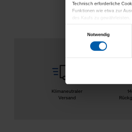
Technisch erforderliche Coo
Funktionen wie etwa zur Aus
des Kaufs zu gewährleisten.
Einwilligungsauswahl
Für die Darstellung personali
Notwendig
sowie für Marketing-, Stati
personenbezogene Information
Marketingpartner, um Ihnen
Klicken Sie auf "Alle erlaube
verwenden dürfen. Über die j
oder ablehnen möchten und di
erlauben möchten, verwenden 
Klimaneutraler
14
Versand
Rückg
Über den Reiter „Details“ erf
Verwendungszweck. Bei „Über
Menüpunkt „Datenschutzeinste
grundsätzlich freiwillig, für 
widerrufen. Der Widerruf der 