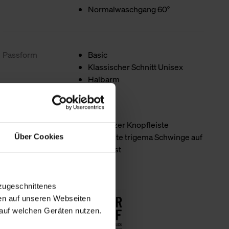
Normalwaschgang 60°
Passform
Basic
Klassischer Schnitt Unisex
Halbarm
Produktdetails
Mit kurzer Knopfleiste
Gestickte trigema Schwinge auf
Über Cookies
der Brust
zugeschnittenes
Nachhaltigkeit
en auf unseren Webseiten
auf welchen Geräten nutzen.