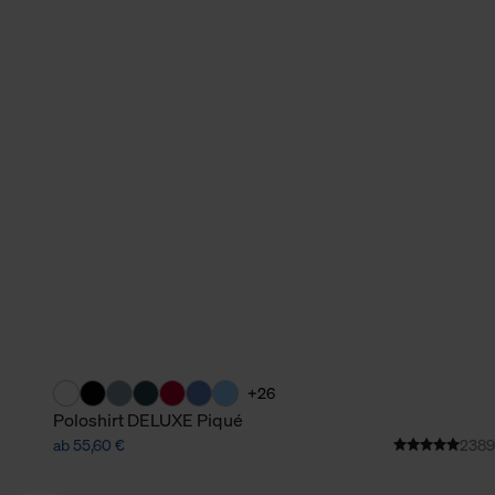
+26
Poloshirt DELUXE Piqué
ab 55,60 €
2389