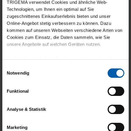
5
TRIGEMA verwendet Cookies und ähnliche Web-
Technologien, um Ihnen ein optimal auf Sie
Hoher Tragekomfort, einfach toll. Liebe es
zugeschnittenes Einkaufserlebnis bieten und unser
Online-Angebot stetig verbessern zu können. Dazu
kommen auf unseren Webseiten verschiedene Arten von
Cookies zum Einsatz, die Daten sammeln, wie Sie
unsere Angebote auf welchen Geräten nutzen.
30.07.2026
5
Technisch erforderliche Cookies sind eine notwendige
Voraussetzung zur Nutzung unserer Webpräsenz, um
Produkt wie beschrieben und passen perfekt!
Einwilligungsauswahl
grundlegende Funktionen wie etwa zur Auswahl und
Notwendig
Darstellung unserer Produkte, zum Befüllen des
Warenkorbs oder zum Abschluss des Kaufs zu
Funktional
gewährleisten.
30.07.2026
Für die Darstellung personalisierter Angebote, Anzeigen
5
Analyse & Statistik
und Inhalte aufgrund Ihres Nutzerverhaltens und Ihres
Sehr gute Qualität
Profils sowie für Marketing-, Statistik- und Tracking-
Marketing
Zwecke zur Analyse und Optimierung unserer