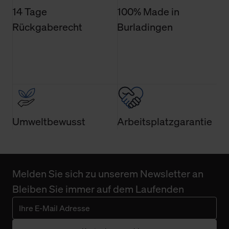
Einwilligung ist grundsätzlich freiwillig, für die Nutzung
14 Tage
100% Made in
der Webseite nicht erforderlich und kann jederzeit mit
Rückgaberecht
Burladingen
Wirkung für die Zukunft widerrufen. Der Widerruf der
Einwilligung hat jedoch keine Auswirkung auf die
bisherigen Einstellungen und die damit verbundene
Verwendung der Cookies sowie die bis zum Zeitpunkt der
Änderung gesammelten Daten.
Weitere Informationen über Cookies und Web-
Technologien sowie die Nutzung Ihrer persönlichen Daten
Umweltbewusst
Arbeitsplatzgarantie
finden Sie in unserer Datenschutzerklärung.
Melden Sie sich zu unserem Newsletter an
Bleiben Sie immer auf dem Laufenden