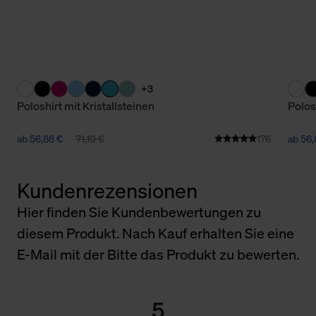
+3
Poloshirt mit Kristallsteinen
Polos
ab 56,88 €
71,10 €
176
ab 56
Kundenrezensionen
Hier finden Sie Kundenbewertungen zu
diesem Produkt. Nach Kauf erhalten Sie eine
E-Mail mit der Bitte das Produkt zu bewerten.
5