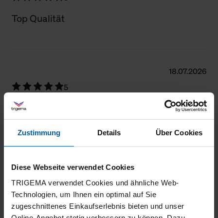
Top Qualität
18.07.2026
5
Sehr angenehm zu tragen, schöne frische
Farbe
Zustimmung
Details
Über Cookies
Diese Webseite verwendet Cookies
15.06.2026
TRIGEMA verwendet Cookies und ähnliche Web-
5
Technologien, um Ihnen ein optimal auf Sie
zugeschnittenes Einkaufserlebnis bieten und unser
Das Poloshirt ist sehr gut und bereits mei 2.
Online-Angebot stetig verbessern zu können. Dazu