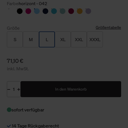
Farbe
horizont - 042
Größentabelle
Größe
S
M
L
XL
XXL
XXXL
71,10 €
inkl. MwSt.
In den Warenkorb
sofort verfügbar
14 Tage Rückgaberecht