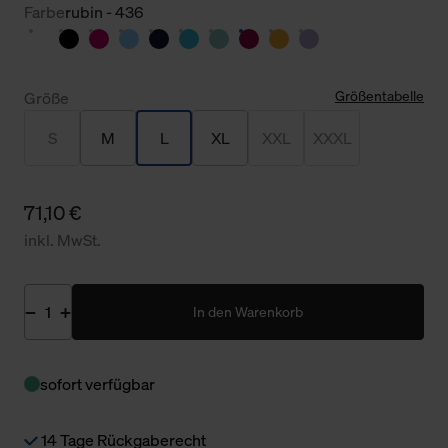
Farbe
rubin - 436
Größentabelle
Größe
S
M
L
XL
XXL
XXXL
71,10 €
inkl. MwSt.
In den Warenkorb
sofort verfügbar
14 Tage Rückgaberecht