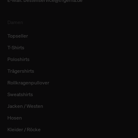
E-Mail:
bestellservice@trigema.de
Damen
Topseller
T-Shirts
Poloshirts
Trägershirts
Rollkragenpullover
Sweatshirts
Jacken / Westen
Hosen
Kleider / Röcke