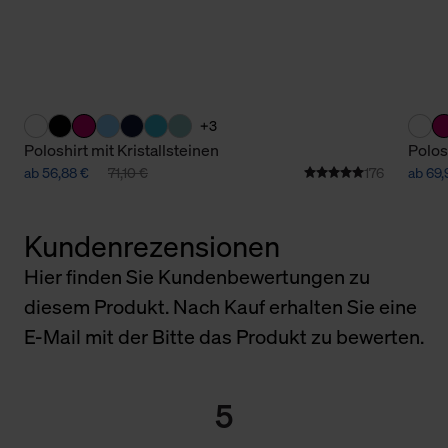
+3
Poloshirt mit Kristallsteinen
Polos
ab 56,88 €
71,10 €
176
ab 69,
Kundenrezensionen
Hier finden Sie Kundenbewertungen zu
diesem Produkt. Nach Kauf erhalten Sie eine
E-Mail mit der Bitte das Produkt zu bewerten.
5