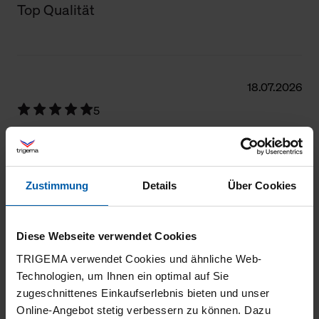
Top Qualität
18.07.2026
5
Sehr angenehm zu tragen, schöne frische
Farbe
Zustimmung
Details
Über Cookies
Diese Webseite verwendet Cookies
15.06.2026
TRIGEMA verwendet Cookies und ähnliche Web-
5
Technologien, um Ihnen ein optimal auf Sie
Das Poloshirt ist sehr gut und bereits mei 2.
zugeschnittenes Einkaufserlebnis bieten und unser
Online-Angebot stetig verbessern zu können. Dazu
Kauf.