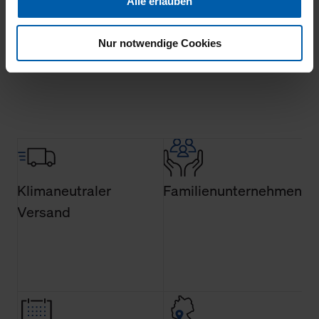
Alle erlauben
Ihnen auch außerhalb unserer Webseiten ausgewählte
Werbung anzeigen zu können.
Nur notwendige Cookies
Mehr laden
Klicken Sie auf "Alle erlauben", damit wir alle Cookies
und Web-Technologien für Ihr personalisiertes
Einkaufserlebnis verwenden dürfen. Über die jeweiligen
Schaltflächen können Sie die Arten der Cookies selbst
festlegen, die Sie erlauben oder ablehnen möchten und
dies mit einem Klick auf „Auswahl erlauben“ bestätigen.
Fall Sie nur die notwendigen Cookies erlauben möchten,
verwenden wir lediglich die erwähnten technisch
Klimaneutraler
Familienunternehmen
erforderlichen Cookies.
Versand
Über den Reiter „Details“ erfahren Sie weiterführende
Informationen über die jeweiligen Cookies und ihren
Verwendungszweck. Bei „Über Cookies“ können Sie
allgemeine Informationen über Cookies einsehen. Über
den Menüpunkt „Datenschutzeinstellungen“ können Sie
jederzeit Ihre Einwilligungserklärung anpassen. Ihre