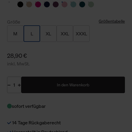
Größentabelle
Größe
M
L
XL
XXL
XXXL
28,90 €
inkl. MwSt.
In den Warenkorb
sofort verfügbar
14 Tage Rückgaberecht
Hergestellt in Deutschland