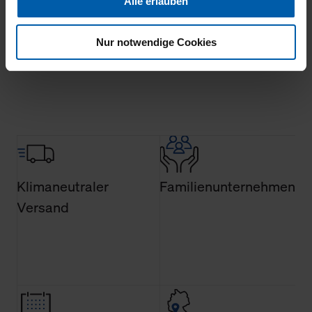
Alle erlauben
Ihnen auch außerhalb unserer Webseiten ausgewählte
Werbung anzeigen zu können.
Nur notwendige Cookies
Mehr laden
Klicken Sie auf "Alle erlauben", damit wir alle Cookies
und Web-Technologien für Ihr personalisiertes
Einkaufserlebnis verwenden dürfen. Über die jeweiligen
Schaltflächen können Sie die Arten der Cookies selbst
festlegen, die Sie erlauben oder ablehnen möchten und
dies mit einem Klick auf „Auswahl erlauben“ bestätigen.
Fall Sie nur die notwendigen Cookies erlauben möchten,
verwenden wir lediglich die erwähnten technisch
Klimaneutraler
Familienunternehmen
erforderlichen Cookies.
Versand
Über den Reiter „Details“ erfahren Sie weiterführende
Informationen über die jeweiligen Cookies und ihren
Verwendungszweck. Bei „Über Cookies“ können Sie
allgemeine Informationen über Cookies einsehen. Über
den Menüpunkt „Datenschutzeinstellungen“ können Sie
jederzeit Ihre Einwilligungserklärung anpassen. Ihre