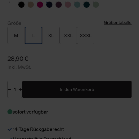
Größentabelle
Größe
M
L
XL
XXL
XXXL
28,90 €
inkl. MwSt.
In den Warenkorb
sofort verfügbar
14 Tage Rückgaberecht
Hergestellt in Deutschland