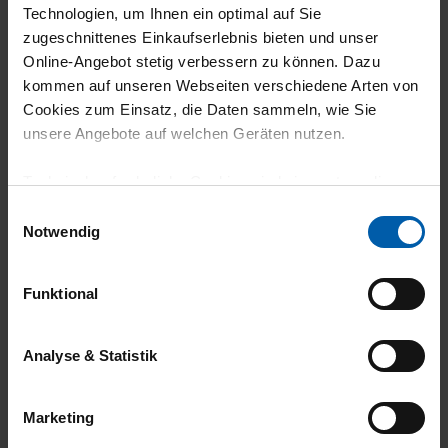
30.07.2026
Technologien, um Ihnen ein optimal auf Sie
5
zugeschnittenes Einkaufserlebnis bieten und unser
Online-Angebot stetig verbessern zu können. Dazu
Das Produkt ist wegen der hohen Qualität für
kommen auf unseren Webseiten verschiedene Arten von
alle Personengruppen zu empfehlen.
Cookies zum Einsatz, die Daten sammeln, wie Sie
unsere Angebote auf welchen Geräten nutzen.
Technisch erforderliche Cookies sind eine notwendige
Voraussetzung zur Nutzung unserer Webpräsenz, um
Einwilligungsauswahl
30.07.2026
grundlegende Funktionen wie etwa zur Auswahl und
Notwendig
5
Darstellung unserer Produkte, zum Befüllen des
Warenkorbs oder zum Abschluss des Kaufs zu
Das Shirt hat eine tolle Länge und sieht gut
Funktional
gewährleisten.
aus.
Für die Darstellung personalisierter Angebote, Anzeigen
Analyse & Statistik
und Inhalte aufgrund Ihres Nutzerverhaltens und Ihres
Profils sowie für Marketing-, Statistik- und Tracking-
Marketing
Zwecke zur Analyse und Optimierung unserer
30.07.2026
Webpräsenz speichern wir personenbezogene