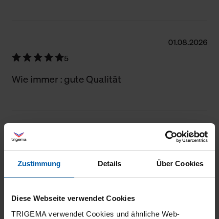
Filter zurücksetzen
01.08.2026
5
Wie immer : gute Qualität
31.07.2026
5
Zustimmung
Details
Über Cookies
Gute moderne qualität
Diese Webseite verwendet Cookies
TRIGEMA verwendet Cookies und ähnliche Web-