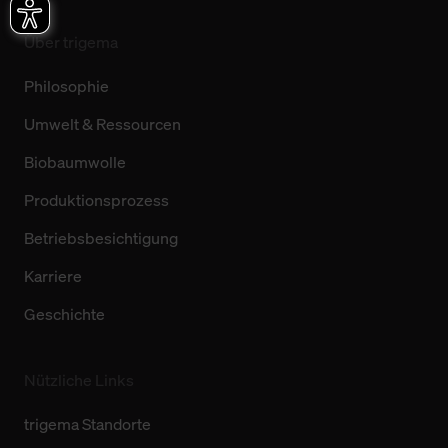
Über trigema
Philosophie
Umwelt & Ressourcen
Biobaumwolle
Produktionsprozess
Betriebsbesichtigung
Karriere
Geschichte
Nützliche Links
trigema Standorte