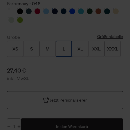
Farbe
navy - 046
Größentabelle
Größe
XS
S
M
L
XL
XXL
XXXL
27,40 €
inkl. MwSt.
Jetzt Personalisieren
In den Warenkorb