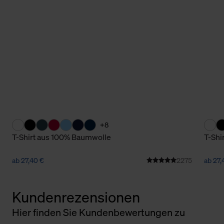
+8
T-Shirt aus 100% Baumwolle
T-Shi
ab 27,40 €
2275
ab 27,
Kundenrezensionen
Hier finden Sie Kundenbewertungen zu