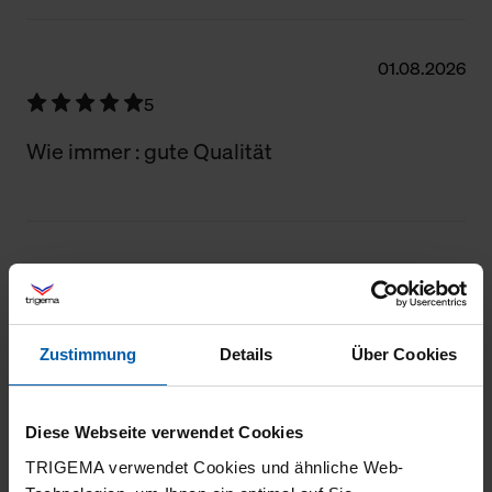
01.08.2026
5
Wie immer : gute Qualität
31.07.2026
5
Gute moderne qualität
Zustimmung
Details
Über Cookies
Diese Webseite verwendet Cookies
TRIGEMA verwendet Cookies und ähnliche Web-
30.07.2026