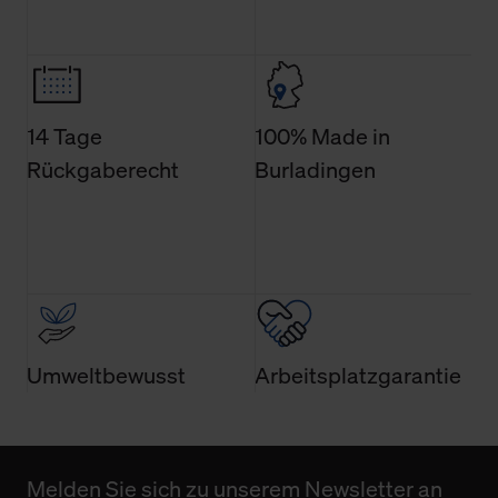
den Menüpunkt „Datenschutzeinstellungen“ können Sie
jederzeit Ihre Einwilligungserklärung anpassen. Ihre
Einwilligung ist grundsätzlich freiwillig, für die Nutzung
der Webseite nicht erforderlich und kann jederzeit mit
Wirkung für die Zukunft widerrufen. Der Widerruf der
14 Tage
100% Made in
Einwilligung hat jedoch keine Auswirkung auf die
Rückgaberecht
Burladingen
bisherigen Einstellungen und die damit verbundene
Verwendung der Cookies sowie die bis zum Zeitpunkt der
Änderung gesammelten Daten.
Weitere Informationen über Cookies und Web-
Technologien sowie die Nutzung Ihrer persönlichen Daten
finden Sie in unserer Datenschutzerklärung.
Umweltbewusst
Arbeitsplatzgarantie
Melden Sie sich zu unserem Newsletter an