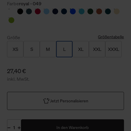
Farbe
royal - 049
Größentabelle
Größe
XS
S
M
L
XL
XXL
XXXL
27,40 €
inkl. MwSt.
Jetzt Personalisieren
In den Warenkorb