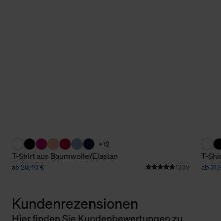
+12
T-Shirt aus Baumwolle/Elastan
T-Shi
ab 28,40 €
1339
ab 31,
Kundenrezensionen
Hier finden Sie Kundenbewertungen zu