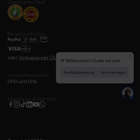
Gesicherter Kauf
Bezahlmethoden
oder
Vorkasse per Überweisung
Versandmethoden
DPD und DHL
trigema im Social Web