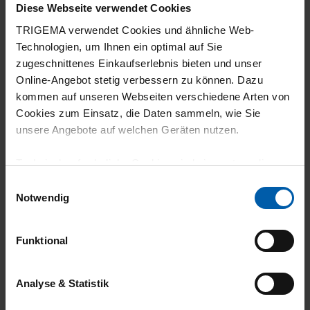
Diese Webseite verwendet Cookies
30.07.2026
TRIGEMA verwendet Cookies und ähnliche Web-
4
Technologien, um Ihnen ein optimal auf Sie
zugeschnittenes Einkaufserlebnis bieten und unser
Passform super. Leider haben Shirts mit
Online-Angebot stetig verbessern zu können. Dazu
Elastan die Tendenz etwas einzugehen.
kommen auf unseren Webseiten verschiedene Arten von
Cookies zum Einsatz, die Daten sammeln, wie Sie
unsere Angebote auf welchen Geräten nutzen.
Technisch erforderliche Cookies sind eine notwendige
29.07.2026
Voraussetzung zur Nutzung unserer Webpräsenz, um
Einwilligungsauswahl
5
grundlegende Funktionen wie etwa zur Auswahl und
Notwendig
Darstellung unserer Produkte, zum Befüllen des
Ich mag den Kragen und den Stoff generell.
Warenkorbs oder zum Abschluss des Kaufs zu
Funktional
gewährleisten.
Für die Darstellung personalisierter Angebote, Anzeigen
Analyse & Statistik
29.07.2026
und Inhalte aufgrund Ihres Nutzerverhaltens und Ihres