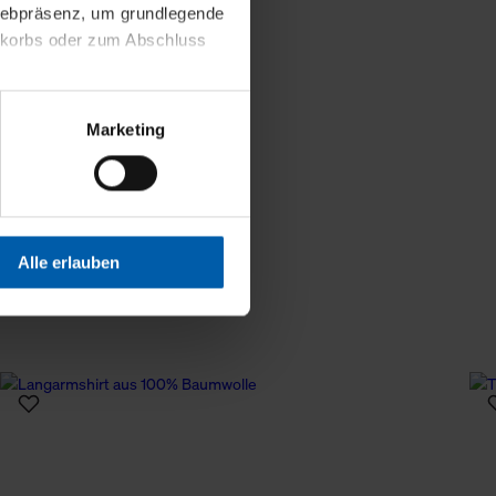
 Webpräsenz, um grundlegende
nkorbs oder zum Abschluss
Weniger Details
altens und Ihres Profils
Marketing
Webpräsenz speichern wir
 etwa unsere
en zu können.
isiertes Einkaufserlebnis
Alle erlauben
festlegen, die Sie erlauben
 nur die notwendigen Cookies
es und ihren
einsehen. Über den
en. Ihre Einwilligung ist
 Wirkung für die Zukunft
tellungen und die damit