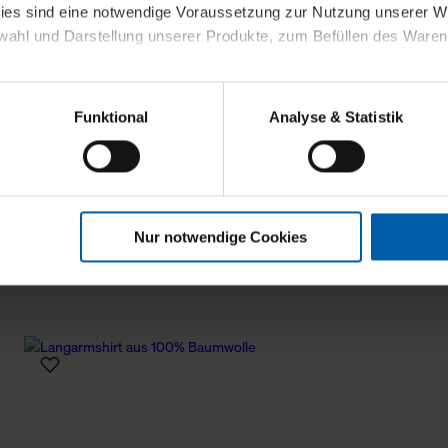
kies sind eine notwendige Voraussetzung zur Nutzung unserer
wahl und Darstellung unserer Produkte, zum Befüllen des Ware
sierter Angebote, Anzeigen und Inhalte aufgrund Ihres Nutzerverh
Funktional
Analyse & Statistik
stik- und Tracking-Zwecke zur Analyse und Optimierung unserer 
en. Diese übermitteln wir in anonymisierter Form an Dritte wie
 auch außerhalb unserer Webseiten ausgewählte Werbung anzeig
n", damit wir alle Cookies und Web-Technologien für Ihr personal
Nur notwendige Cookies
eweiligen Schaltflächen können Sie die Arten der Cookies selbst 
es mit einem Klick auf „Auswahl erlauben“ bestätigen. Fall Sie
wir lediglich die erwähnten technisch erforderlichen Cookies.
ahren Sie weiterführende Informationen über die jeweiligen Cooki
 Cookies“ können Sie allgemeine Informationen über Cookies 
llungen“ können Sie jederzeit Ihre Einwilligungserklärung anpass
die Nutzung der Webseite nicht erforderlich und kann jederzeit mit
Einwilligung hat jedoch keine Auswirkung auf die bisherigen Eins