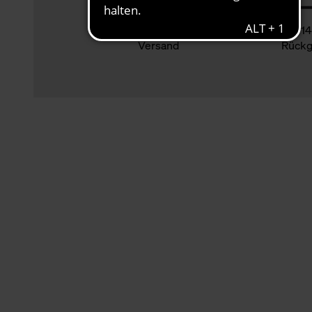
Klimaneutraler
14
Versand
Rückg