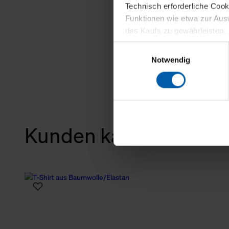
Technisch erforderliche Coo
Funktionen wie etwa zur Aus
des Kaufs zu gewährleisten.
Einwilligungsauswahl
Für die Darstellung personali
Notwendig
sowie für Marketing-, Stati
personenbezogene Information
Marketingpartner, um Ihnen
Klicken Sie auf "Alle erlaube
Kunden kauften auch
verwenden dürfen. Über die j
oder ablehnen möchten und di
erlauben möchten, verwenden 
Über den Reiter „Details“ erf
Verwendungszweck. Bei „Über
Menüpunkt „Datenschutzeinste
grundsätzlich freiwillig, für 
widerrufen. Der Widerruf der 