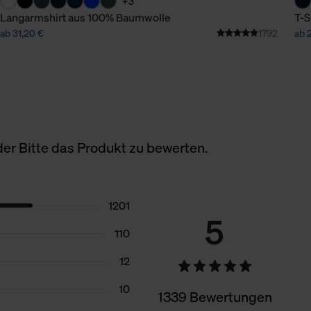
+3
Langarmshirt aus 100% Baumwolle
T-S
ab 31,20 €
1792
ab 
er Bitte das Produkt zu bewerten.
1201
5
110
12
10
1339 Bewertungen