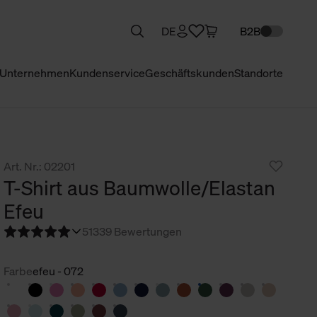
DE
B2B
Unternehmen
Kundenservice
Geschäftskunden
Standorte
Art. Nr.: 02201
T-Shirt aus Baumwolle/Elastan
Efeu
5
1339 Bewertungen
Farbe
efeu - 072