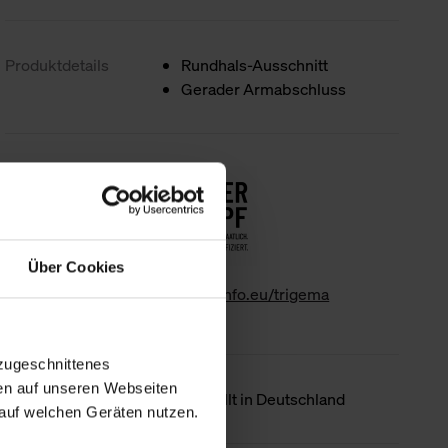
Produktdetails
Rundhals-Ausschnitt
Gerader Armabschluss
Nachhaltigkeit
Über Cookies
www.gk-info.eu/trigema
zugeschnittenes
en auf unseren Webseiten
Ursprungsland
Hergestellt in Deutschland
auf welchen Geräten nutzen.