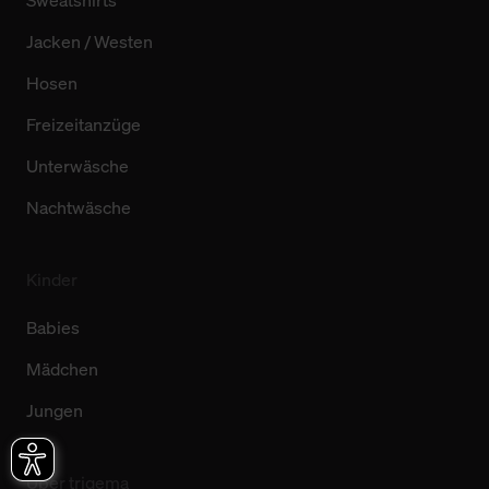
Sweatshirts
Jacken / Westen
Hosen
Freizeitanzüge
Unterwäsche
Nachtwäsche
Kinder
Babies
Mädchen
Jungen
Über trigema