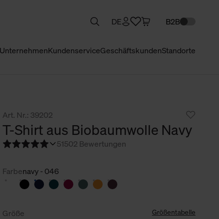
DE
B2B
Unternehmen
Kundenservice
Geschäftskunden
Standorte
Art. Nr.: 39202
T-Shirt aus Biobaumwolle Navy
5
1502 Bewertungen
Farbe
navy - 046
Größentabelle
Größe