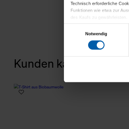
Technisch erforderliche Coo
Funktionen wie etwa zur Aus
des Kaufs zu gewährleisten.
Einwilligungsauswahl
Für die Darstellung personali
Notwendig
sowie für Marketing-, Stati
personenbezogene Information
Marketingpartner, um Ihnen
Kunden kauften auch
Klicken Sie auf "Alle erlaube
verwenden dürfen. Über die j
oder ablehnen möchten und di
erlauben möchten, verwenden 
Über den Reiter „Details“ erf
Verwendungszweck. Bei „Über
Menüpunkt „Datenschutzeinste
grundsätzlich freiwillig, für 
widerrufen. Der Widerruf der 