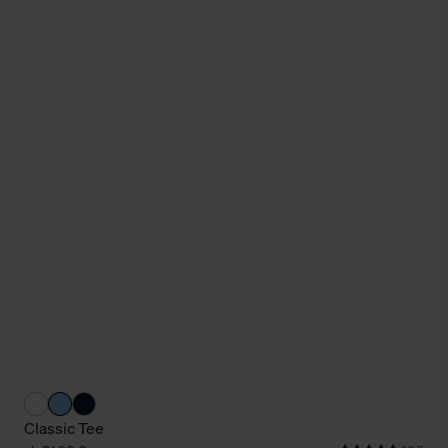
Cookies sowie die bis zum Zeitpunkt der Änderung gesammelte
ookies und Web-Technologien sowie die Nutzung Ihrer persönlic
g.
Classic Tee