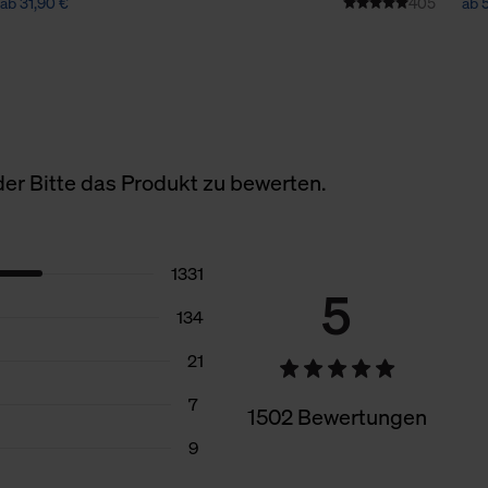
ab 31,90 €
405
ab 
er Bitte das Produkt zu bewerten.
1331
5
134
21
7
1502 Bewertungen
9