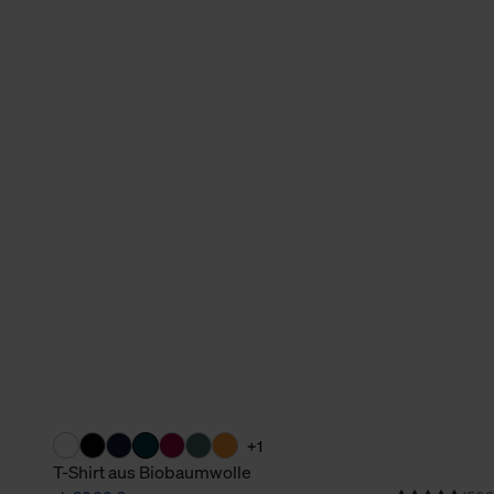
verbundene Verwendung der 
Weitere Informationen über C
unserer Datenschutzerklärun
+1
T-Shirt aus Biobaumwolle