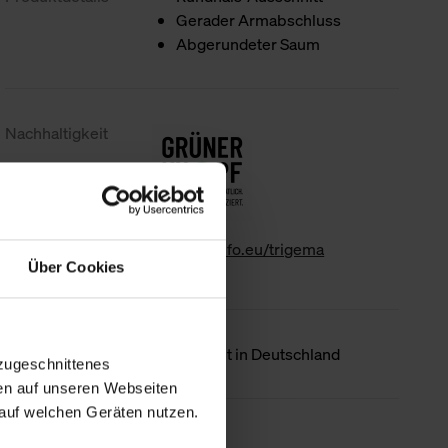
Gerader Armabschluss
Abgerundeter Saum
Nachhaltigkeit
www.gk-info.eu/trigema
Über Cookies
Ursprungsland
Hergestellt in Deutschland
zugeschnittenes
en auf unseren Webseiten
auf welchen Geräten nutzen.
Weniger Details