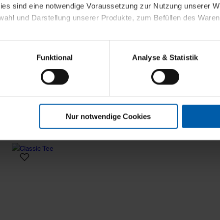
kies sind eine notwendige Voraussetzung zur Nutzung unserer
wahl und Darstellung unserer Produkte, zum Befüllen des Ware
sierter Angebote, Anzeigen und Inhalte aufgrund Ihres Nutzerverh
Funktional
Analyse & Statistik
stik- und Tracking-Zwecke zur Analyse und Optimierung unserer 
en. Diese übermitteln wir in anonymisierter Form an Dritte wie
 auch außerhalb unserer Webseiten ausgewählte Werbung anzeig
n", damit wir alle Cookies und Web-Technologien für Ihr personal
Nur notwendige Cookies
eweiligen Schaltflächen können Sie die Arten der Cookies selbst 
es mit einem Klick auf „Auswahl erlauben“ bestätigen. Fall Sie
wir lediglich die erwähnten technisch erforderlichen Cookies.
ahren Sie weiterführende Informationen über die jeweiligen Cooki
 Cookies“ können Sie allgemeine Informationen über Cookies 
llungen“ können Sie jederzeit Ihre Einwilligungserklärung anpass
die Nutzung der Webseite nicht erforderlich und kann jederzeit mit
Einwilligung hat jedoch keine Auswirkung auf die bisherigen Eins