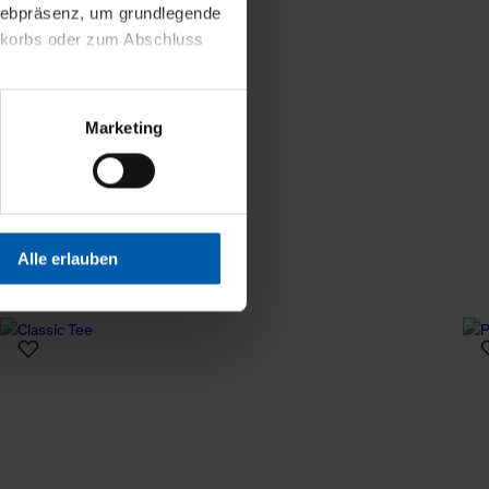
 Webpräsenz, um grundlegende
nkorbs oder zum Abschluss
altens und Ihres Profils
Marketing
Webpräsenz speichern wir
 etwa unsere
en zu können.
isiertes Einkaufserlebnis
Alle erlauben
festlegen, die Sie erlauben
 nur die notwendigen Cookies
es und ihren
einsehen. Über den
en. Ihre Einwilligung ist
 Wirkung für die Zukunft
tellungen und die damit