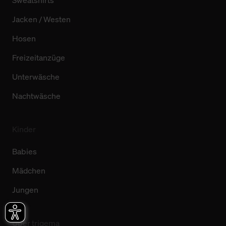
Sweatshirts
Jacken / Westen
Hosen
Freizeitanzüge
Unterwäsche
Nachtwäsche
Kinder
Babies
Mädchen
Jungen
Über trigema