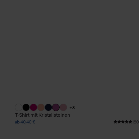
verbundene Verwendung der 
Weitere Informationen über C
unserer Datenschutzerklärun
+3
T-Shirt mit Kristallsteinen
ab 40,40 €
180