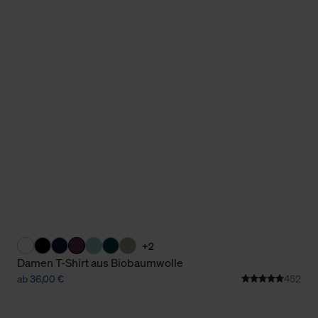
Cookies sowie die bis zum Zeitpunkt der Änderung gesammelte
ookies und Web-Technologien sowie die Nutzung Ihrer persönlic
g.
+2
Damen T-Shirt aus Biobaumwolle
ab 36,00 €
452