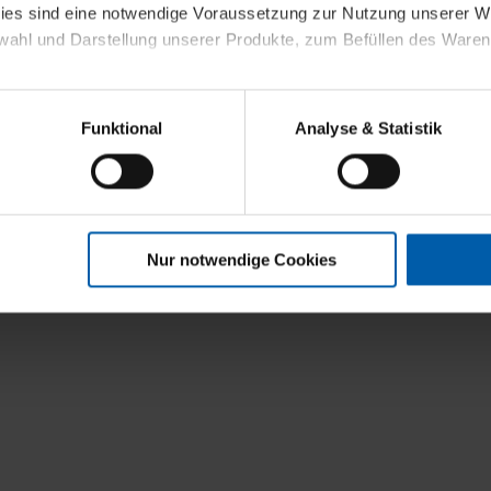
kies sind eine notwendige Voraussetzung zur Nutzung unserer
wahl und Darstellung unserer Produkte, zum Befüllen des Ware
sierter Angebote, Anzeigen und Inhalte aufgrund Ihres Nutzerverh
Funktional
Analyse & Statistik
stik- und Tracking-Zwecke zur Analyse und Optimierung unserer 
en. Diese übermitteln wir in anonymisierter Form an Dritte wie
 auch außerhalb unserer Webseiten ausgewählte Werbung anzeig
n", damit wir alle Cookies und Web-Technologien für Ihr personal
Nur notwendige Cookies
eweiligen Schaltflächen können Sie die Arten der Cookies selbst 
es mit einem Klick auf „Auswahl erlauben“ bestätigen. Fall Sie
wir lediglich die erwähnten technisch erforderlichen Cookies.
ahren Sie weiterführende Informationen über die jeweiligen Cooki
 Cookies“ können Sie allgemeine Informationen über Cookies 
llungen“ können Sie jederzeit Ihre Einwilligungserklärung anpass
die Nutzung der Webseite nicht erforderlich und kann jederzeit mit
Einwilligung hat jedoch keine Auswirkung auf die bisherigen Eins