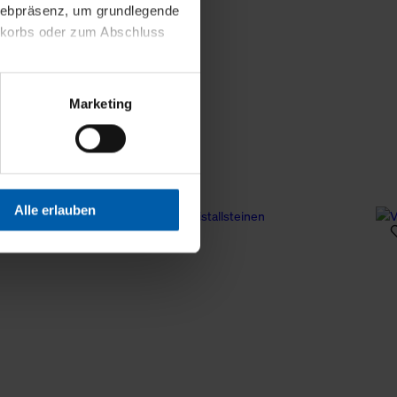
 Webpräsenz, um grundlegende
nkorbs oder zum Abschluss
altens und Ihres Profils
Marketing
Webpräsenz speichern wir
 etwa unsere
en zu können.
isiertes Einkaufserlebnis
Alle erlauben
festlegen, die Sie erlauben
 nur die notwendigen Cookies
es und ihren
einsehen. Über den
en. Ihre Einwilligung ist
 Wirkung für die Zukunft
tellungen und die damit