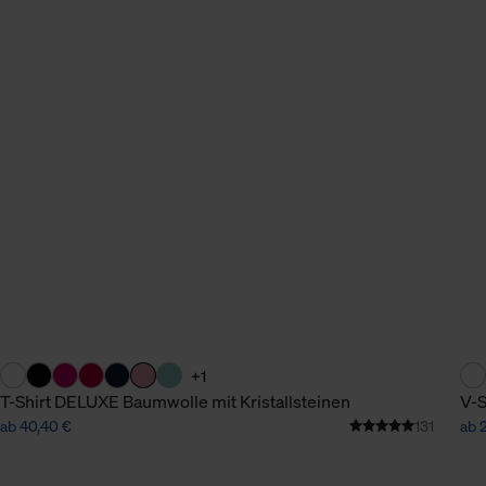
n Daten.
hen Daten finden Sie in
+1
T-Shirt DELUXE Baumwolle mit Kristallsteinen
V-S
ab 40,40 €
131
ab 