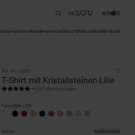
DE
B2B
Unternehmen
Kundenservice
Geschäftskunden
Standorte
Art. Nr.: 02211
T-Shirt mit Kristallsteinen Lilie
5
180 Bewertungen
Farbe
lilie - 131
Größentabelle
Größe