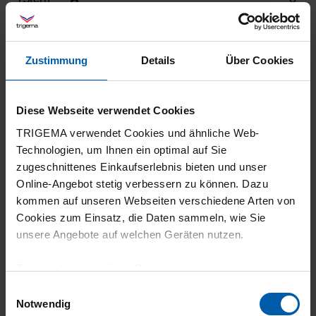
Filter zurücksetzen
Zustimmung
Details
Über Cookies
11.07.2026
5
Diese Webseite verwendet Cookies
Tolle Passform, super Qualität
TRIGEMA verwendet Cookies und ähnliche Web-
Technologien, um Ihnen ein optimal auf Sie
zugeschnittenes Einkaufserlebnis bieten und unser
Online-Angebot stetig verbessern zu können. Dazu
01.07.2026
kommen auf unseren Webseiten verschiedene Arten von
Cookies zum Einsatz, die Daten sammeln, wie Sie
5
unsere Angebote auf welchen Geräten nutzen.
Gut, sitzt körpernah
Technisch erforderliche Cookies sind eine notwendige
Voraussetzung zur Nutzung unserer Webpräsenz, um
Einwilligungsauswahl
grundlegende Funktionen wie etwa zur Auswahl und
Notwendig