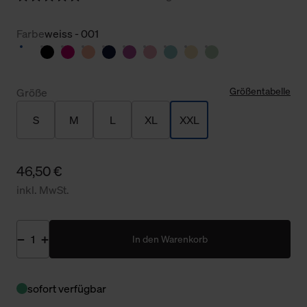
Farbe
weiss - 001
Größentabelle
Größe
S
M
L
XL
XXL
46,50 €
inkl. MwSt.
In den Warenkorb
sofort verfügbar