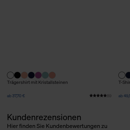
Trägershirt mit Kristallsteinen
T-Shi
ab 37,70 €
89
ab 49,
Kundenrezensionen
Hier finden Sie Kundenbewertungen zu