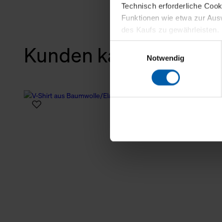
Technisch erforderliche Coo
Funktionen wie etwa zur Aus
des Kaufs zu gewährleisten.
Einwilligungsauswahl
Kunden kauften auch
Für die Darstellung personali
Notwendig
sowie für Marketing-, Stati
personenbezogene Information
Marketingpartner, um Ihnen
Klicken Sie auf "Alle erlaube
verwenden dürfen. Über die j
oder ablehnen möchten und di
erlauben möchten, verwenden 
Über den Reiter „Details“ erf
Verwendungszweck. Bei „Über
Menüpunkt „Datenschutzeinste
grundsätzlich freiwillig, für 
widerrufen. Der Widerruf der 