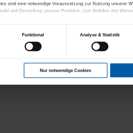
kies sind eine notwendige Voraussetzung zur Nutzung unserer
wahl und Darstellung unserer Produkte, zum Befüllen des Ware
sierter Angebote, Anzeigen und Inhalte aufgrund Ihres Nutzerverh
Funktional
Analyse & Statistik
stik- und Tracking-Zwecke zur Analyse und Optimierung unserer 
en. Diese übermitteln wir in anonymisierter Form an Dritte wie
 auch außerhalb unserer Webseiten ausgewählte Werbung anzeig
n", damit wir alle Cookies und Web-Technologien für Ihr personal
Nur notwendige Cookies
eweiligen Schaltflächen können Sie die Arten der Cookies selbst 
es mit einem Klick auf „Auswahl erlauben“ bestätigen. Fall Sie
wir lediglich die erwähnten technisch erforderlichen Cookies.
ahren Sie weiterführende Informationen über die jeweiligen Cooki
 Cookies“ können Sie allgemeine Informationen über Cookies 
llungen“ können Sie jederzeit Ihre Einwilligungserklärung anpass
die Nutzung der Webseite nicht erforderlich und kann jederzeit mit
Einwilligung hat jedoch keine Auswirkung auf die bisherigen Eins