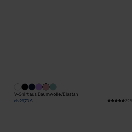
verbundene Verwendung der 
Weitere Informationen über C
unserer Datenschutzerklärun
V-Shirt aus Baumwolle/Elastan
ab 29,70 €
328