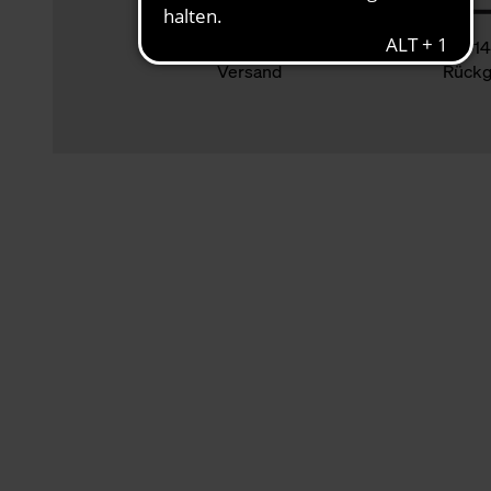
Klimaneutraler
14
Versand
Rückg