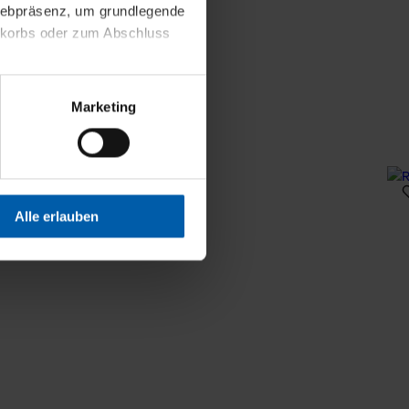
 Webpräsenz, um grundlegende
nkorbs oder zum Abschluss
altens und Ihres Profils
Marketing
Webpräsenz speichern wir
 etwa unsere
en zu können.
isiertes Einkaufserlebnis
Alle erlauben
festlegen, die Sie erlauben
 nur die notwendigen Cookies
es und ihren
einsehen. Über den
en. Ihre Einwilligung ist
 Wirkung für die Zukunft
tellungen und die damit