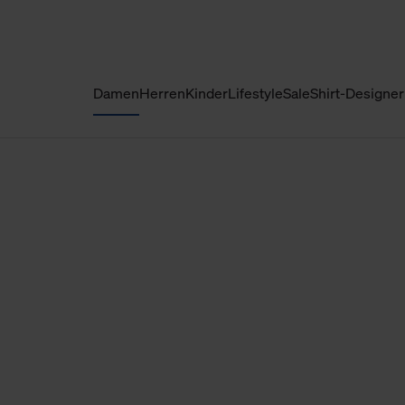
Damen
Herren
Kinder
Lifestyle
Sale
Shirt-Designer