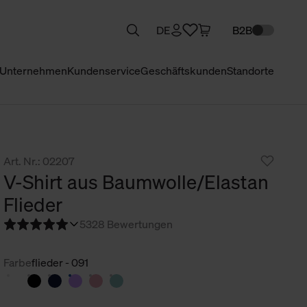
DE
B2B
Unternehmen
Kundenservice
Geschäftskunden
Standorte
Art. Nr.: 02207
V-Shirt aus Baumwolle/Elastan
Flieder
5
328 Bewertungen
Farbe
flieder - 091