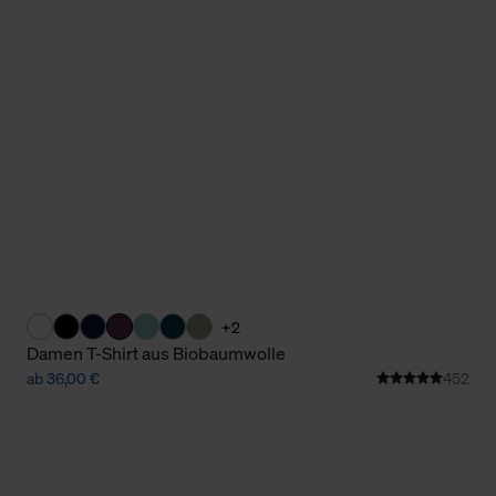
Cookies sowie die bis zum Zeitpunkt der Änderung gesammelte
ookies und Web-Technologien sowie die Nutzung Ihrer persönlic
g.
+2
Damen T-Shirt aus Biobaumwolle
ab 36,00 €
452