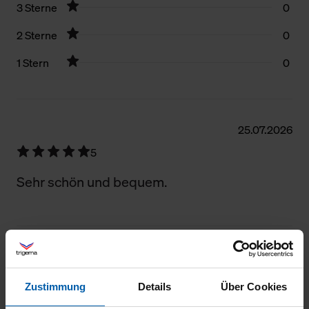
3 Sterne
0
2 Sterne
0
1 Stern
0
Filter zurücksetzen
25.07.2026
5
Sehr schön und bequem.
18.07.2026
5
Zustimmung
Details
Über Cookies
Wunderbares Material und perfekte