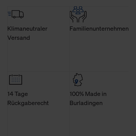
Über den Reiter „Details“ erfahren Sie weiterführende
Informationen über die jeweiligen Cookies und ihren
Verwendungszweck. Bei „Über Cookies“ können Sie
allgemeine Informationen über Cookies einsehen. Über
Klimaneutraler
Familienunternehmen
den Menüpunkt „Datenschutzeinstellungen“ können Sie
Versand
jederzeit Ihre Einwilligungserklärung anpassen. Ihre
Einwilligung ist grundsätzlich freiwillig, für die Nutzung
der Webseite nicht erforderlich und kann jederzeit mit
Wirkung für die Zukunft widerrufen. Der Widerruf der
Einwilligung hat jedoch keine Auswirkung auf die
bisherigen Einstellungen und die damit verbundene
Verwendung der Cookies sowie die bis zum Zeitpunkt der
Änderung gesammelten Daten.
14 Tage
100% Made in
Rückgaberecht
Burladingen
Weitere Informationen über Cookies und Web-
Technologien sowie die Nutzung Ihrer persönlichen Daten
finden Sie in unserer Datenschutzerklärung.