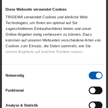
Passform
Diese Webseite verwendet Cookies
TRIGEMA verwendet Cookies und ähnliche Web-
Technologien, um Ihnen ein optimal auf Sie
zugeschnittenes Einkaufserlebnis bieten und unser
09.07.2026
Online-Angebot stetig verbessern zu können. Dazu
kommen auf unseren Webseiten verschiedene Arten von
4
Cookies zum Einsatz, die Daten sammeln, wie Sie
Produkt very ok.Hatte auf mehr
unsere Angebote auf welchen Geräten nutzen.
Naturmaterialien gehofft,aber bei
Technisch erforderliche Cookies sind eine notwendige
Badeanzügen wohl schwierig…
Voraussetzung zur Nutzung unserer Webpräsenz, um
Einwilligungsauswahl
grundlegende Funktionen wie etwa zur Auswahl und
Notwendig
Darstellung unserer Produkte, zum Befüllen des
Warenkorbs oder zum Abschluss des Kaufs zu
Funktional
27.06.2026
gewährleisten.
5
Für die Darstellung personalisierter Angebote, Anzeigen
Analyse & Statistik