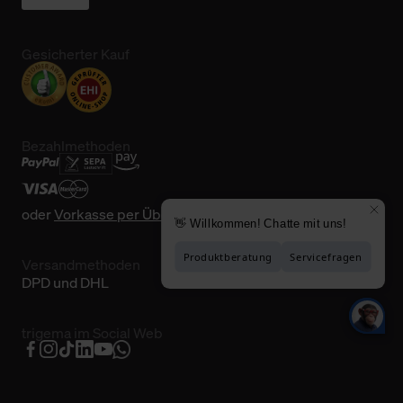
Gesicherter Kauf
Bezahlmethoden
oder
Vorkasse per Überweisung
Versandmethoden
DPD und DHL
trigema im Social Web