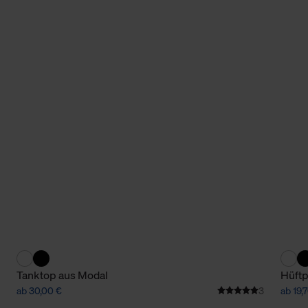
Tanktop aus Modal
Hüftp
ab 30,00 €
3
ab 19,