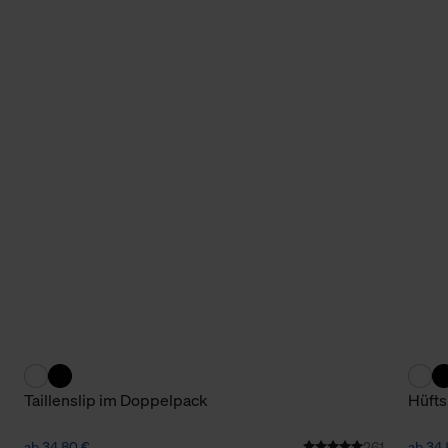
Taillenslip im Doppelpack
Hüfts
ab 34,80 €
261
ab 34,