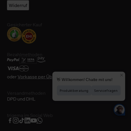
Widerruf
Gesicherter Kauf
Bezahlmethoden
oder
Vorkasse per Überweisung
Versandmethoden
DPD und DHL
trigema im Social Web