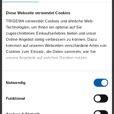
Wunderbares Material und perfekte
Passform
Diese Webseite verwendet Cookies
TRIGEMA verwendet Cookies und ähnliche Web-
Technologien, um Ihnen ein optimal auf Sie
zugeschnittenes Einkaufserlebnis bieten und unser
Online-Angebot stetig verbessern zu können. Dazu
09.07.2026
kommen auf unseren Webseiten verschiedene Arten von
4
Cookies zum Einsatz, die Daten sammeln, wie Sie
unsere Angebote auf welchen Geräten nutzen.
Produkt very ok.Hatte auf mehr
Naturmaterialien gehofft,aber bei
Technisch erforderliche Cookies sind eine notwendige
Badeanzügen wohl schwierig…
Voraussetzung zur Nutzung unserer Webpräsenz, um
Einwilligungsauswahl
grundlegende Funktionen wie etwa zur Auswahl und
Notwendig
Darstellung unserer Produkte, zum Befüllen des
Warenkorbs oder zum Abschluss des Kaufs zu
Funktional
gewährleisten.
27.06.2026
5
Für die Darstellung personalisierter Angebote, Anzeigen