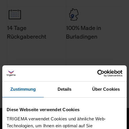
14 Tage
100% Made in
Rückgaberecht
Burladingen
Umweltbewusst
Arbeitsplatzgarantie
Zustimmung
Details
Über Cookies
Diese Webseite verwendet Cookies
Melden Sie sich zu unserem Newsletter an
TRIGEMA verwendet Cookies und ähnliche Web-
Technologien, um Ihnen ein optimal auf Sie
Bleiben Sie immer auf dem Laufenden