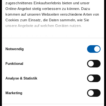
zugeschnittenes Einkaufserlebnis bieten und unser
Online-Angebot stetig verbessern zu können. Dazu
kommen auf unseren Webseiten verschiedene Arten von
Kostenlos anmelden
Cookies zum Einsatz, die Daten sammeln, wie Sie
unsere Angebote auf welchen Geräten nutzen.
Technisch erforderliche Cookies sind eine notwendige
Voraussetzung zur Nutzung unserer Webpräsenz, um
Einwilligungsauswahl
grundlegende Funktionen wie etwa zur Auswahl und
Notwendig
Darstellung unserer Produkte, zum Befüllen des
Warenkorbs oder zum Abschluss des Kaufs zu
Funktional
gewährleisten.
Für die Darstellung personalisierter Angebote, Anzeigen
Analyse & Statistik
und Inhalte aufgrund Ihres Nutzerverhaltens und Ihres
Bei Fragen zu Ihrer Bestellung oder unseren Produkten
Profils sowie für Marketing-, Statistik- und Tracking-
können Sie sich gerne an unseren Kundenservice
Marketing
Zwecke zur Analyse und Optimierung unserer
wenden.
Webpräsenz speichern wir personenbezogene
Informationen. Diese übermitteln wir in anonymisierter