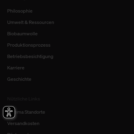
Philosophie
Umwelt & Ressourcen
Biobaumwolle
Produktionsprozess
Betriebsbesichtigung
Karriere
Geschichte
Nützliche Links
trigema Standorte
Versandkosten