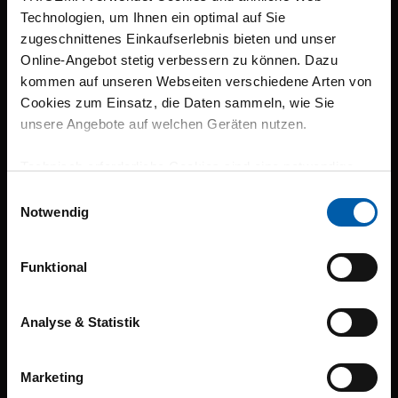
Technologien, um Ihnen ein optimal auf Sie
zugeschnittenes Einkaufserlebnis bieten und unser
Online-Angebot stetig verbessern zu können. Dazu
kommen auf unseren Webseiten verschiedene Arten von
Cookies zum Einsatz, die Daten sammeln, wie Sie
unsere Angebote auf welchen Geräten nutzen.
If you have any questions about your order or our
products, please contact our customer service team
Technisch erforderliche Cookies sind eine notwendige
Voraussetzung zur Nutzung unserer Webpräsenz, um
Einwilligungsauswahl
Women
grundlegende Funktionen wie etwa zur Auswahl und
Notwendig
Darstellung unserer Produkte, zum Befüllen des
Top seller
Warenkorbs oder zum Abschluss des Kaufs zu
Funktional
gewährleisten.
Shirts
Polos
Für die Darstellung personalisierter Angebote, Anzeigen
Analyse & Statistik
und Inhalte aufgrund Ihres Nutzerverhaltens und Ihres
Tank Top
Profils sowie für Marketing-, Statistik- und Tracking-
Marketing
Polo-Neck
Zwecke zur Analyse und Optimierung unserer