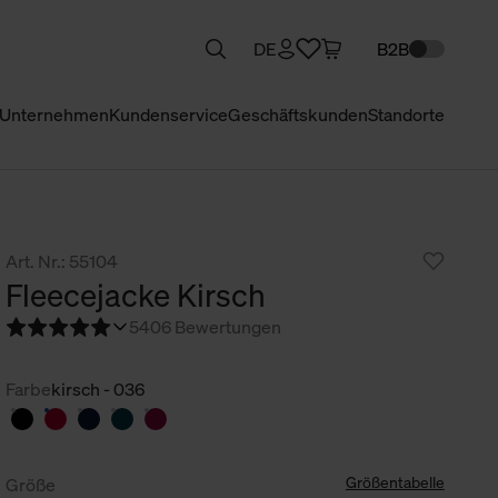
DE
B2B
Unternehmen
Kundenservice
Geschäftskunden
Standorte
Art. Nr.: 55104
Fleecejacke Kirsch
5
406 Bewertungen
Farbe
kirsch - 036
Größentabelle
Größe