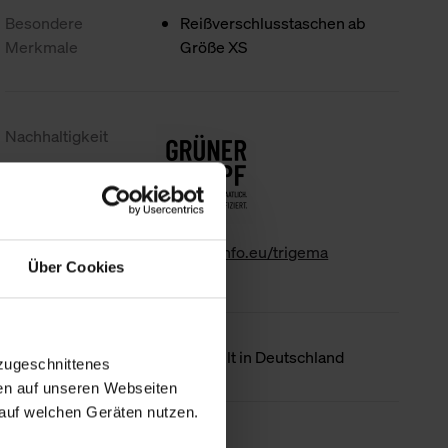
Besondere
Reißverschlusstaschen ab
Merkmale
Größe XS
Nachhaltigkeit
www.gk-info.eu/trigema
Über Cookies
Ursprungsland
Hergestellt in Deutschland
zugeschnittenes
en auf unseren Webseiten
auf welchen Geräten nutzen.
Weniger Details