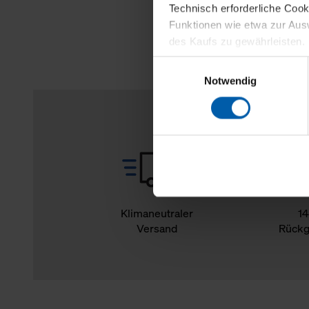
Technisch erforderliche Coo
Funktionen wie etwa zur Aus
des Kaufs zu gewährleisten.
Einwilligungsauswahl
Für die Darstellung personali
Notwendig
sowie für Marketing-, Stati
personenbezogene Information
Marketingpartner, um Ihnen
Klicken Sie auf "Alle erlaube
verwenden dürfen. Über die j
oder ablehnen möchten und di
erlauben möchten, verwenden 
Klimaneutraler
14
Versand
Rückg
Über den Reiter „Details“ erf
Verwendungszweck. Bei „Über
Menüpunkt „Datenschutzeinste
grundsätzlich freiwillig, für 
widerrufen. Der Widerruf der 