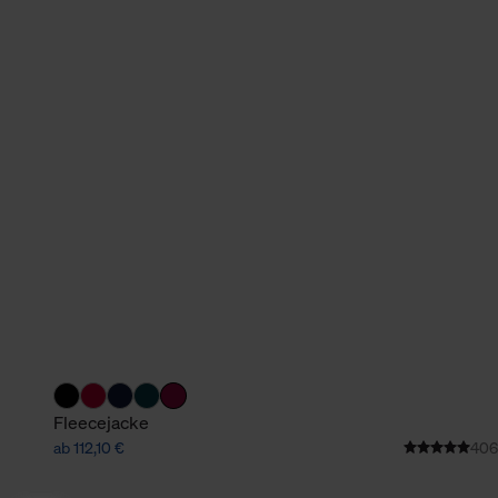
Fleecejacke
ab 112,10 €
406