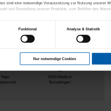
kies sind eine notwendige Voraussetzung zur Nutzung unserer
wahl und Darstellung unserer Produkte, zum Befüllen des Ware
sierter Angebote, Anzeigen und Inhalte aufgrund Ihres Nutzerverh
Funktional
Analyse & Statistik
stik- und Tracking-Zwecke zur Analyse und Optimierung unserer 
en. Diese übermitteln wir in anonymisierter Form an Dritte wie
 auch außerhalb unserer Webseiten ausgewählte Werbung anzeig
n", damit wir alle Cookies und Web-Technologien für Ihr personal
Nur notwendige Cookies
eweiligen Schaltflächen können Sie die Arten der Cookies selbst 
es mit einem Klick auf „Auswahl erlauben“ bestätigen. Fall Sie
wir lediglich die erwähnten technisch erforderlichen Cookies.
 Tage
100% Made in
aberecht
Burladingen
ahren Sie weiterführende Informationen über die jeweiligen Cooki
 Cookies“ können Sie allgemeine Informationen über Cookies 
llungen“ können Sie jederzeit Ihre Einwilligungserklärung anpass
die Nutzung der Webseite nicht erforderlich und kann jederzeit mit
Einwilligung hat jedoch keine Auswirkung auf die bisherigen Eins