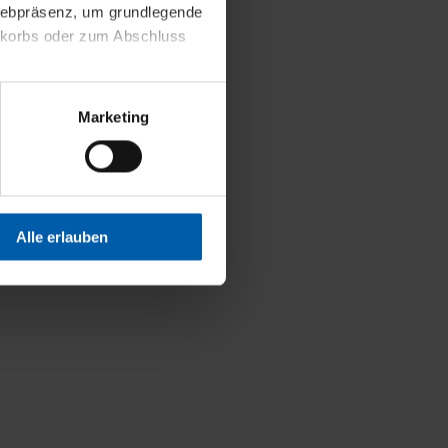
 Webpräsenz, um grundlegende
nkorbs oder zum Abschluss
altens und Ihres Profils
Marketing
Webpräsenz speichern wir
 etwa unsere
en zu können.
isiertes Einkaufserlebnis
Alle erlauben
festlegen, die Sie erlauben
 nur die notwendigen Cookies
es und ihren
einsehen. Über den
en. Ihre Einwilligung ist
 Wirkung für die Zukunft
tellungen und die damit