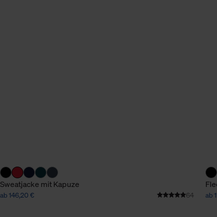
Sweatjacke mit Kapuze
Fle
ab 146,20 €
64
ab 1