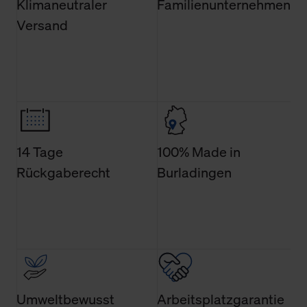
Klimaneutraler
Familienunternehmen
Verwendungszweck. Bei „Über Cookies“ können Sie
Versand
allgemeine Informationen über Cookies einsehen. Über
den Menüpunkt „Datenschutzeinstellungen“ können Sie
jederzeit Ihre Einwilligungserklärung anpassen. Ihre
Einwilligung ist grundsätzlich freiwillig, für die Nutzung
der Webseite nicht erforderlich und kann jederzeit mit
Wirkung für die Zukunft widerrufen. Der Widerruf der
Einwilligung hat jedoch keine Auswirkung auf die
bisherigen Einstellungen und die damit verbundene
14 Tage
100% Made in
Verwendung der Cookies sowie die bis zum Zeitpunkt der
Rückgaberecht
Burladingen
Änderung gesammelten Daten.
Weitere Informationen über Cookies und Web-
Technologien sowie die Nutzung Ihrer persönlichen Daten
finden Sie in unserer Datenschutzerklärung.
Umweltbewusst
Arbeitsplatzgarantie