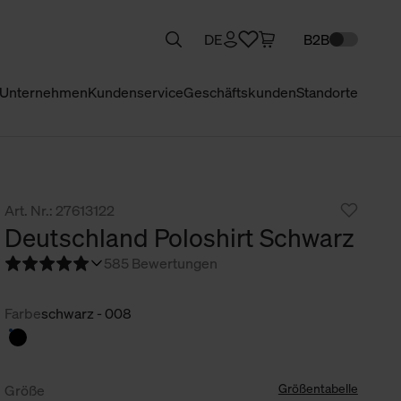
DE
B2B
Unternehmen
Kundenservice
Geschäftskunden
Standorte
Art. Nr.: 27613122
Deutschland Poloshirt Schwarz
5
85 Bewertungen
Farbe
schwarz - 008
Größentabelle
Größe