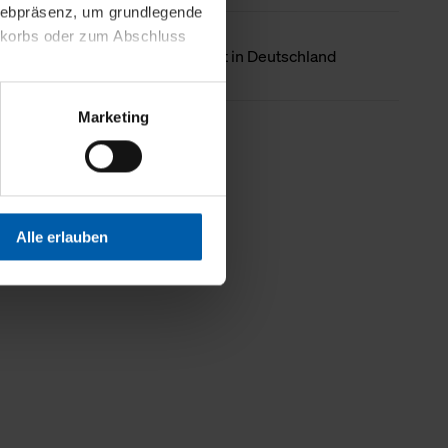
 Webpräsenz, um grundlegende
nkorbs oder zum Abschluss
Ursprungsland
Hergestellt in Deutschland
altens und Ihres Profils
Marketing
Webpräsenz speichern wir
Weniger Details
 etwa unsere
en zu können.
isiertes Einkaufserlebnis
Alle erlauben
festlegen, die Sie erlauben
 nur die notwendigen Cookies
es und ihren
einsehen. Über den
en. Ihre Einwilligung ist
 Wirkung für die Zukunft
tellungen und die damit