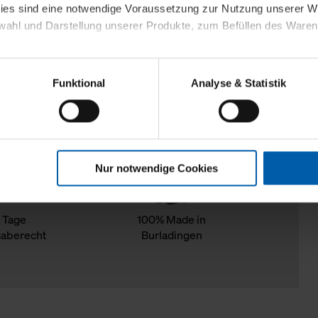
kies sind eine notwendige Voraussetzung zur Nutzung unserer
wahl und Darstellung unserer Produkte, zum Befüllen des Ware
sierter Angebote, Anzeigen und Inhalte aufgrund Ihres Nutzerverh
Funktional
Analyse & Statistik
stik- und Tracking-Zwecke zur Analyse und Optimierung unserer 
en. Diese übermitteln wir in anonymisierter Form an Dritte wie
 auch außerhalb unserer Webseiten ausgewählte Werbung anzeig
n", damit wir alle Cookies und Web-Technologien für Ihr personal
Nur notwendige Cookies
eweiligen Schaltflächen können Sie die Arten der Cookies selbst 
es mit einem Klick auf „Auswahl erlauben“ bestätigen. Fall Sie
wir lediglich die erwähnten technisch erforderlichen Cookies.
 Tage
100% Made in
aberecht
Burladingen
ahren Sie weiterführende Informationen über die jeweiligen Cooki
 Cookies“ können Sie allgemeine Informationen über Cookies 
llungen“ können Sie jederzeit Ihre Einwilligungserklärung anpass
die Nutzung der Webseite nicht erforderlich und kann jederzeit mit
Einwilligung hat jedoch keine Auswirkung auf die bisherigen Eins