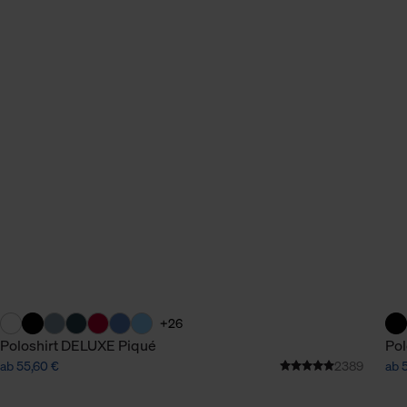
+26
Poloshirt DELUXE Piqué
Pol
ab 55,60 €
2389
ab 