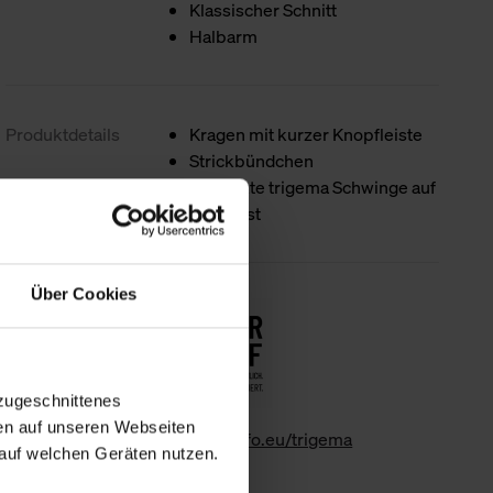
Klassischer Schnitt
Halbarm
Produktdetails
Kragen mit kurzer Knopfleiste
Strickbündchen
Gestickte trigema Schwinge auf
der Brust
Über Cookies
Nachhaltigkeit
zugeschnittenes
en auf unseren Webseiten
www.gk-info.eu/trigema
auf welchen Geräten nutzen.