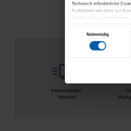
Technisch erforderliche Coo
Funktionen wie etwa zur Aus
des Kaufs zu gewährleisten.
Einwilligungsauswahl
Für die Darstellung personali
Notwendig
sowie für Marketing-, Stati
personenbezogene Information
Marketingpartner, um Ihnen
Klicken Sie auf "Alle erlaube
verwenden dürfen. Über die j
oder ablehnen möchten und di
erlauben möchten, verwenden 
Klimaneutraler
14
Versand
Rückg
Über den Reiter „Details“ erf
Verwendungszweck. Bei „Über
Menüpunkt „Datenschutzeinste
grundsätzlich freiwillig, für 
widerrufen. Der Widerruf der 