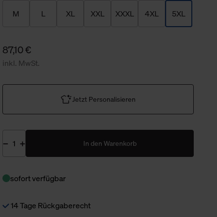
M
L
XL
XXL
XXXL
4XL
5XL
87,10 €
inkl. MwSt.
Jetzt Personalisieren
In den Warenkorb
sofort verfügbar
14 Tage Rückgaberecht