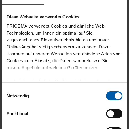
Schönes Shirt. Die Farbe ist kräftig, Schnitt
Diese Webseite verwendet Cookies
und Größe passen perfekt. Es liegt
TRIGEMA verwendet Cookies und ähnliche Web-
angenehm auf der Haut. Die Qualität ist
Technologien, um Ihnen ein optimal auf Sie
hervorragend.
zugeschnittenes Einkaufserlebnis bieten und unser
Online-Angebot stetig verbessern zu können. Dazu
kommen auf unseren Webseiten verschiedene Arten von
Cookies zum Einsatz, die Daten sammeln, wie Sie
unsere Angebote auf welchen Geräten nutzen.
22.07.2026
5
Technisch erforderliche Cookies sind eine notwendige
Voraussetzung zur Nutzung unserer Webpräsenz, um
Eine super Qualität
Einwilligungsauswahl
grundlegende Funktionen wie etwa zur Auswahl und
Notwendig
Darstellung unserer Produkte, zum Befüllen des
Warenkorbs oder zum Abschluss des Kaufs zu
Funktional
gewährleisten.
19.07.2026