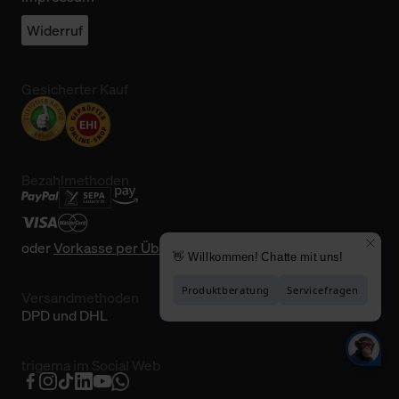
Widerruf
Gesicherter Kauf
Bezahlmethoden
oder
Vorkasse per Überweisung
Versandmethoden
DPD und DHL
trigema im Social Web