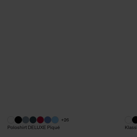
+26
Poloshirt DELUXE Piqué
Klas