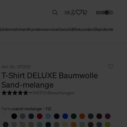
DE
B2B
Unternehmen
Kundenservice
Geschäftskunden
Standorte
Art. Nr.: 37202
T-Shirt DELUXE Baumwolle
Sand-melange
5
4070 Bewertungen
Farbe
sand-melange - 112