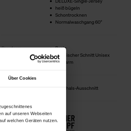
DELUXE-Single-Jersey
heiß bügeln
Schontrocknen
Normalwaschgang 60°
Passform
Basic
Klassischer Schnitt Unisex
Halbarm
Über Cookies
Produktdetails
Rundhals-Ausschnitt
zugeschnittenes
Nachhaltigkeit
en auf unseren Webseiten
auf welchen Geräten nutzen.