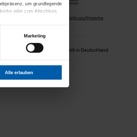
 Webpräsenz, um grundlegende
nkorbs oder zum Abschluss
www.gk-info.eu/trigema
altens und Ihres Profils
Marketing
Webpräsenz speichern wir
 etwa unsere
Ursprungsland
Hergestellt in Deutschland
en zu können.
isiertes Einkaufserlebnis
Alle erlauben
Weniger Details
festlegen, die Sie erlauben
 nur die notwendigen Cookies
es und ihren
einsehen. Über den
en. Ihre Einwilligung ist
 Wirkung für die Zukunft
tellungen und die damit