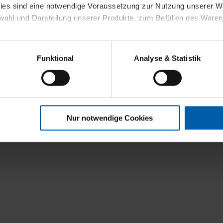
kies sind eine notwendige Voraussetzung zur Nutzung unserer
wahl und Darstellung unserer Produkte, zum Befüllen des Ware
sierter Angebote, Anzeigen und Inhalte aufgrund Ihres Nutzerverh
Funktional
Analyse & Statistik
stik- und Tracking-Zwecke zur Analyse und Optimierung unserer 
en. Diese übermitteln wir in anonymisierter Form an Dritte wie
 auch außerhalb unserer Webseiten ausgewählte Werbung anzeig
n", damit wir alle Cookies und Web-Technologien für Ihr personal
Nur notwendige Cookies
eweiligen Schaltflächen können Sie die Arten der Cookies selbst 
es mit einem Klick auf „Auswahl erlauben“ bestätigen. Fall Sie
wir lediglich die erwähnten technisch erforderlichen Cookies.
ahren Sie weiterführende Informationen über die jeweiligen Cooki
 Cookies“ können Sie allgemeine Informationen über Cookies 
llungen“ können Sie jederzeit Ihre Einwilligungserklärung anpass
die Nutzung der Webseite nicht erforderlich und kann jederzeit mit
Einwilligung hat jedoch keine Auswirkung auf die bisherigen Eins