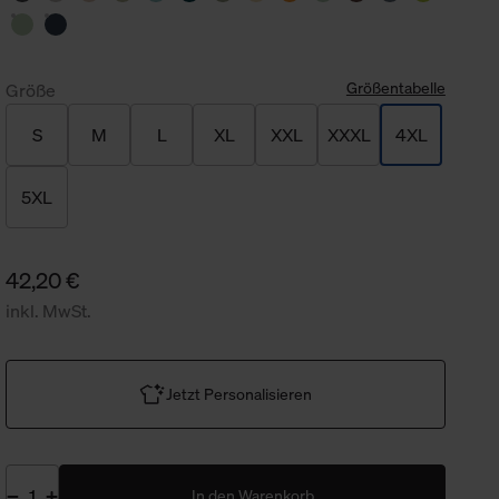
Größentabelle
Größe
S
M
L
XL
XXL
XXXL
4XL
5XL
42,20 €
inkl. MwSt.
Jetzt Personalisieren
In den Warenkorb