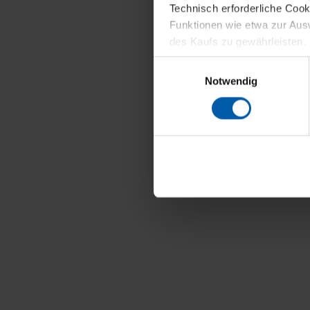
Technisch erforderliche Coo
Funktionen wie etwa zur Aus
des Kaufs zu gewährleisten.
Einwilligungsauswahl
Für die Darstellung personali
Notwendig
sowie für Marketing-, Stati
personenbezogene Information
Marketingpartner, um Ihnen
Klicken Sie auf "Alle erlaube
verwenden dürfen. Über die j
oder ablehnen möchten und di
erlauben möchten, verwenden 
Über den Reiter „Details“ erf
Verwendungszweck. Bei „Über
Menüpunkt „Datenschutzeinste
grundsätzlich freiwillig, für 
widerrufen. Der Widerruf der 