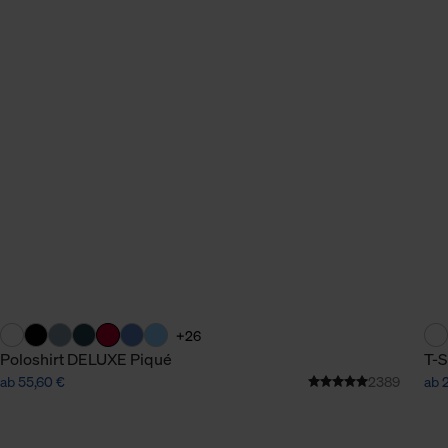
n Daten.
hen Daten finden Sie in
+26
Poloshirt DELUXE Piqué
T-S
ab 55,60 €
2389
ab 