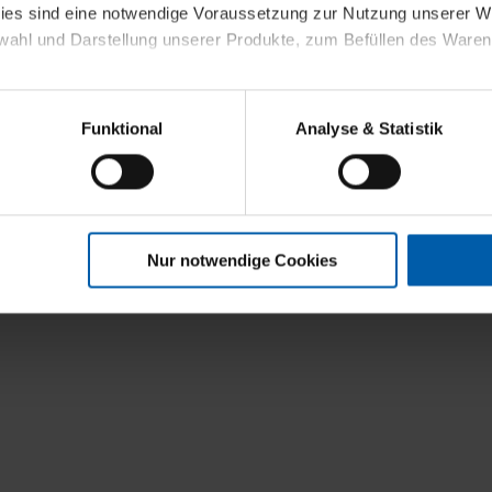
kies sind eine notwendige Voraussetzung zur Nutzung unserer
wahl und Darstellung unserer Produkte, zum Befüllen des Ware
sierter Angebote, Anzeigen und Inhalte aufgrund Ihres Nutzerverh
Funktional
Analyse & Statistik
stik- und Tracking-Zwecke zur Analyse und Optimierung unserer 
en. Diese übermitteln wir in anonymisierter Form an Dritte wie
 auch außerhalb unserer Webseiten ausgewählte Werbung anzeig
n", damit wir alle Cookies und Web-Technologien für Ihr personal
Nur notwendige Cookies
eweiligen Schaltflächen können Sie die Arten der Cookies selbst 
es mit einem Klick auf „Auswahl erlauben“ bestätigen. Fall Sie
wir lediglich die erwähnten technisch erforderlichen Cookies.
ahren Sie weiterführende Informationen über die jeweiligen Cooki
 Cookies“ können Sie allgemeine Informationen über Cookies 
llungen“ können Sie jederzeit Ihre Einwilligungserklärung anpass
die Nutzung der Webseite nicht erforderlich und kann jederzeit mit
Einwilligung hat jedoch keine Auswirkung auf die bisherigen Eins