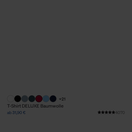
Cookies sowie die bis zum Zeitpunkt der Änderung gesammelte
ookies und Web-Technologien sowie die Nutzung Ihrer persönlic
g.
+21
T-Shirt DELUXE Baumwolle
ab 31,90 €
4070