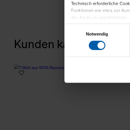
Technisch erforderliche Coo
Funktionen wie etwa zur Aus
des Kaufs zu gewährleisten.
Einwilligungsauswahl
Für die Darstellung personali
Notwendig
sowie für Marketing-, Stati
Kunden kauften auch
personenbezogene Information
Marketingpartner, um Ihnen
Klicken Sie auf "Alle erlaube
verwenden dürfen. Über die j
oder ablehnen möchten und di
erlauben möchten, verwenden 
Über den Reiter „Details“ erf
Verwendungszweck. Bei „Über
Menüpunkt „Datenschutzeinste
grundsätzlich freiwillig, für 
widerrufen. Der Widerruf der 