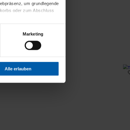
 Webpräsenz, um grundlegende
nkorbs oder zum Abschluss
altens und Ihres Profils
Marketing
Webpräsenz speichern wir
 etwa unsere
en zu können.
isiertes Einkaufserlebnis
Alle erlauben
festlegen, die Sie erlauben
 nur die notwendigen Cookies
es und ihren
einsehen. Über den
en. Ihre Einwilligung ist
 Wirkung für die Zukunft
tellungen und die damit