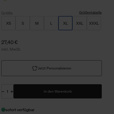
Größentabelle
Größe
XS
S
M
L
XL
XXL
XXXL
27,40 €
inkl. MwSt.
Jetzt Personalisieren
In den Warenkorb
sofort verfügbar