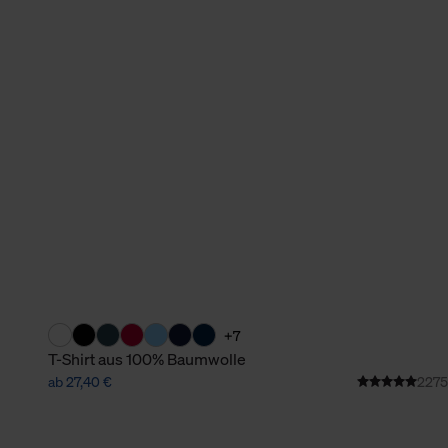
verbundene Verwendung der 
Weitere Informationen über C
unserer Datenschutzerklärun
+7
T-Shirt aus 100% Baumwolle
ab 27,40 €
2275