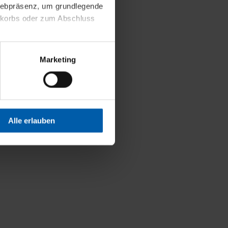
 Webpräsenz, um grundlegende
nkorbs oder zum Abschluss
altens und Ihres Profils
Marketing
Webpräsenz speichern wir
 etwa unsere
en zu können.
isiertes Einkaufserlebnis
Alle erlauben
festlegen, die Sie erlauben
 nur die notwendigen Cookies
es und ihren
einsehen. Über den
en. Ihre Einwilligung ist
 Wirkung für die Zukunft
tellungen und die damit