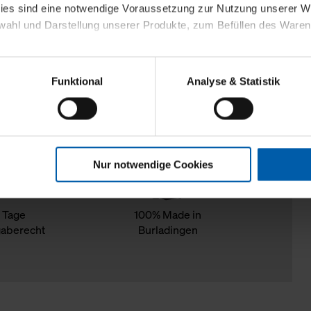
kies sind eine notwendige Voraussetzung zur Nutzung unserer
wahl und Darstellung unserer Produkte, zum Befüllen des Ware
sierter Angebote, Anzeigen und Inhalte aufgrund Ihres Nutzerverh
Funktional
Analyse & Statistik
stik- und Tracking-Zwecke zur Analyse und Optimierung unserer 
en. Diese übermitteln wir in anonymisierter Form an Dritte wie
 auch außerhalb unserer Webseiten ausgewählte Werbung anzeig
n", damit wir alle Cookies und Web-Technologien für Ihr personal
Nur notwendige Cookies
eweiligen Schaltflächen können Sie die Arten der Cookies selbst 
es mit einem Klick auf „Auswahl erlauben“ bestätigen. Fall Sie
wir lediglich die erwähnten technisch erforderlichen Cookies.
 Tage
100% Made in
aberecht
Burladingen
ahren Sie weiterführende Informationen über die jeweiligen Cooki
 Cookies“ können Sie allgemeine Informationen über Cookies 
llungen“ können Sie jederzeit Ihre Einwilligungserklärung anpass
die Nutzung der Webseite nicht erforderlich und kann jederzeit mit
Einwilligung hat jedoch keine Auswirkung auf die bisherigen Eins