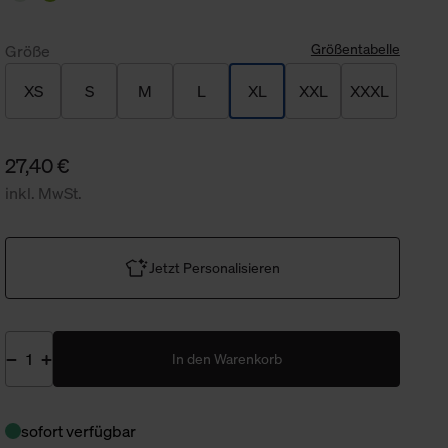
Größentabelle
Größe
XS
S
M
L
XL
XXL
XXXL
27,40 €
inkl. MwSt.
Jetzt Personalisieren
In den Warenkorb
sofort verfügbar