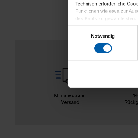
Technisch erforderliche Coo
Funktionen wie etwa zur Aus
des Kaufs zu gewährleisten.
Einwilligungsauswahl
Für die Darstellung personali
Notwendig
sowie für Marketing-, Stati
personenbezogene Information
Marketingpartner, um Ihnen
Klicken Sie auf "Alle erlaube
verwenden dürfen. Über die j
oder ablehnen möchten und di
erlauben möchten, verwenden 
Klimaneutraler
14
Versand
Rückg
Über den Reiter „Details“ erf
Verwendungszweck. Bei „Über
Menüpunkt „Datenschutzeinste
grundsätzlich freiwillig, für 
widerrufen. Der Widerruf der 