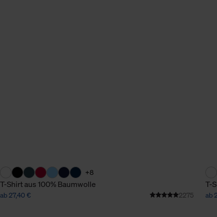
+8
T-Shirt aus 100% Baumwolle
T-S
ab 27,40 €
2275
ab 