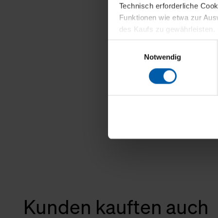
Technisch erforderliche Coo
Funktionen wie etwa zur Aus
des Kaufs zu gewährleisten.
Einwilligungsauswahl
Für die Darstellung personali
Notwendig
sowie für Marketing-, Stati
personenbezogene Information
Marketingpartner, um Ihnen
Klicken Sie auf "Alle erlaube
verwenden dürfen. Über die j
oder ablehnen möchten und di
erlauben möchten, verwenden 
Über den Reiter „Details“ erf
Verwendungszweck. Bei „Über
Menüpunkt „Datenschutzeinste
Kunden kauften auch
grundsätzlich freiwillig, für 
widerrufen. Der Widerruf der 