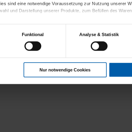
kies sind eine notwendige Voraussetzung zur Nutzung unserer
wahl und Darstellung unserer Produkte, zum Befüllen des Ware
sierter Angebote, Anzeigen und Inhalte aufgrund Ihres Nutzerverh
Funktional
Analyse & Statistik
stik- und Tracking-Zwecke zur Analyse und Optimierung unserer 
en. Diese übermitteln wir in anonymisierter Form an Dritte wie
 auch außerhalb unserer Webseiten ausgewählte Werbung anzeig
n", damit wir alle Cookies und Web-Technologien für Ihr personal
Nur notwendige Cookies
eweiligen Schaltflächen können Sie die Arten der Cookies selbst 
es mit einem Klick auf „Auswahl erlauben“ bestätigen. Fall Sie
wir lediglich die erwähnten technisch erforderlichen Cookies.
ahren Sie weiterführende Informationen über die jeweiligen Cooki
 Cookies“ können Sie allgemeine Informationen über Cookies 
llungen“ können Sie jederzeit Ihre Einwilligungserklärung anpass
die Nutzung der Webseite nicht erforderlich und kann jederzeit mit
Einwilligung hat jedoch keine Auswirkung auf die bisherigen Eins