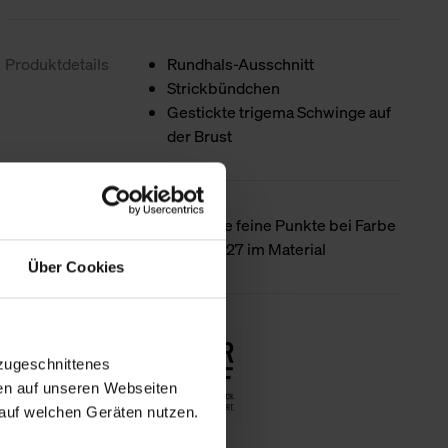
Produktdetails
Rundhals-Ausschnitt
Strickbündchen
Gestickte trigema Schwinge auf
der Brust
Besondere
Mögliche feine Punkte bei Farbe
Merkmale
natur - 027 im Material
Über Cookies
Nachhaltigkeit
zugeschnittenes
en auf unseren Webseiten
auf welchen Geräten nutzen.