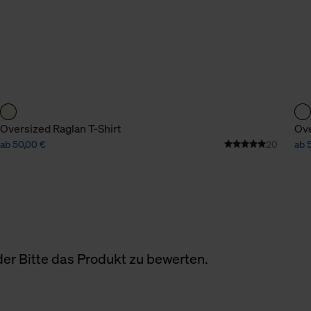
Oversized Raglan T-Shirt
Ove
ab 50,00 €
20
ab 
er Bitte das Produkt zu bewerten.