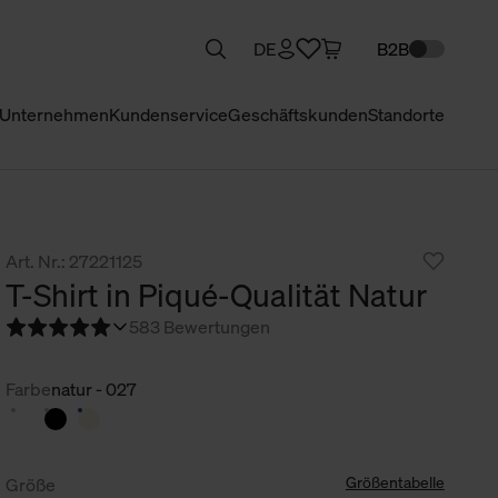
DE
B2B
Unternehmen
Kundenservice
Geschäftskunden
Standorte
Art. Nr.: 27221125
T-Shirt in Piqué-Qualität Natur
5
83 Bewertungen
Farbe
natur - 027
Größentabelle
Größe