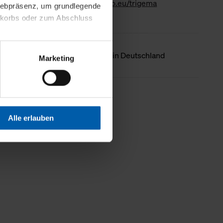
www.gk-info.eu/trigema
 Webpräsenz, um grundlegende
nkorbs oder zum Abschluss
altens und Ihres Profils
Ursprungsland
Hergestellt in Deutschland
Marketing
Webpräsenz speichern wir
 etwa unsere
en zu können.
Weniger Details
isiertes Einkaufserlebnis
Alle erlauben
festlegen, die Sie erlauben
 nur die notwendigen Cookies
es und ihren
einsehen. Über den
en. Ihre Einwilligung ist
 Wirkung für die Zukunft
tellungen und die damit