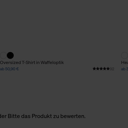
Oversized T-Shirt in Waffeloptik
Hea
ab 50,90 €
92
ab 
er Bitte das Produkt zu bewerten.