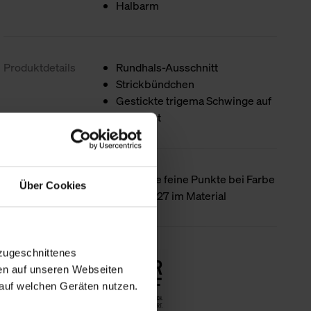
Halbarm
Produktdetails
Rundhals-Ausschnitt
Strickbündchen
Gestickte trigema Schwinge auf
der Brust
Besondere
Mögliche feine Punkte bei Farbe
Über Cookies
Merkmale
natur - 027 im Material
zugeschnittenes
Nachhaltigkeit
en auf unseren Webseiten
auf welchen Geräten nutzen.