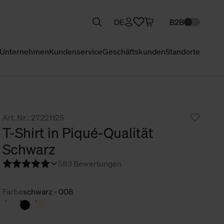
DE
B2B
Unternehmen
Kundenservice
Geschäftskunden
Standorte
Art. Nr.: 27221125
T-Shirt in Piqué-Qualität
Schwarz
5
83 Bewertungen
Farbe
schwarz - 008