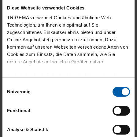
Diese Webseite verwendet Cookies
30.07.2026
TRIGEMA verwendet Cookies und ähnliche Web-
Technologien, um Ihnen ein optimal auf Sie
4
zugeschnittenes Einkaufserlebnis bieten und unser
Passform super. Leider haben Shirts mit
Online-Angebot stetig verbessern zu können. Dazu
Elastan die Tendenz etwas einzugehen.
kommen auf unseren Webseiten verschiedene Arten von
Cookies zum Einsatz, die Daten sammeln, wie Sie
unsere Angebote auf welchen Geräten nutzen.
Technisch erforderliche Cookies sind eine notwendige
29.07.2026
Voraussetzung zur Nutzung unserer Webpräsenz, um
Einwilligungsauswahl
5
grundlegende Funktionen wie etwa zur Auswahl und
Notwendig
Darstellung unserer Produkte, zum Befüllen des
Ich mag den Kragen und den Stoff generell.
Warenkorbs oder zum Abschluss des Kaufs zu
Funktional
gewährleisten.
Für die Darstellung personalisierter Angebote, Anzeigen
Analyse & Statistik
und Inhalte aufgrund Ihres Nutzerverhaltens und Ihres