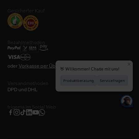
Gesicherter Kauf
Bezahlmethoden
oder
Vorkasse per Überweisung
Versandmethoden
DPD und DHL
trigema im Social Web