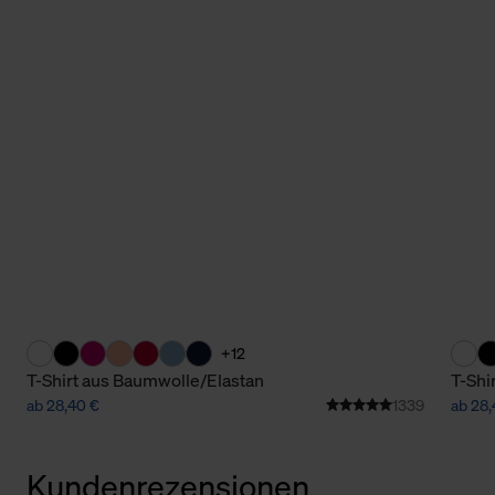
+12
T-Shirt aus Baumwolle/Elastan
T-Shi
ab 28,40 €
1339
ab 28,
Kundenrezensionen