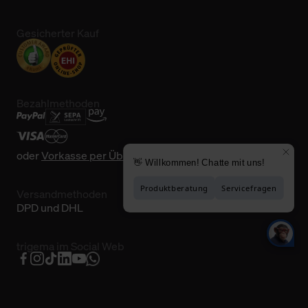
Gesicherter Kauf
Bezahlmethoden
oder
Vorkasse per Überweisung
Versandmethoden
DPD und DHL
trigema im Social Web