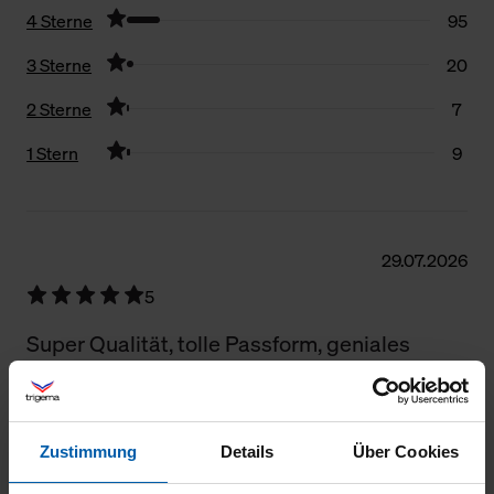
4 Sterne
95
3 Sterne
20
2 Sterne
7
1 Stern
9
Filter zurücksetzen
29.07.2026
5
Super Qualität, tolle Passform, geniales
Preis-Leistungsverhältnis
Zustimmung
Details
Über Cookies