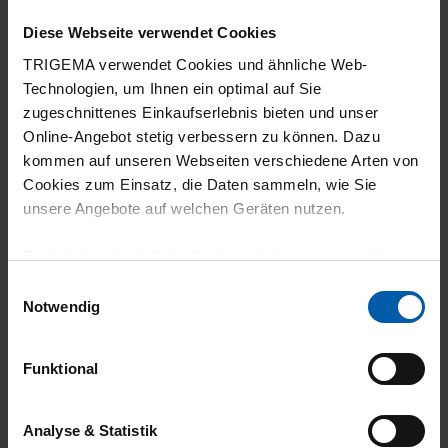
01.07.2026
Diese Webseite verwendet Cookies
5
TRIGEMA verwendet Cookies und ähnliche Web-
Alles prima
Technologien, um Ihnen ein optimal auf Sie
zugeschnittenes Einkaufserlebnis bieten und unser
Online-Angebot stetig verbessern zu können. Dazu
kommen auf unseren Webseiten verschiedene Arten von
23.06.2026
Cookies zum Einsatz, die Daten sammeln, wie Sie
unsere Angebote auf welchen Geräten nutzen.
5
Technisch erforderliche Cookies sind eine notwendige
Die Qualität
Voraussetzung zur Nutzung unserer Webpräsenz, um
Einwilligungsauswahl
grundlegende Funktionen wie etwa zur Auswahl und
Notwendig
Darstellung unserer Produkte, zum Befüllen des
Warenkorbs oder zum Abschluss des Kaufs zu
06.06.2026
Funktional
gewährleisten.
5
Für die Darstellung personalisierter Angebote, Anzeigen
Analyse & Statistik
Sehr guter Tragekomfort