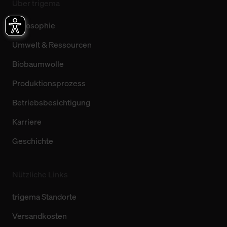
Über trigema
Philosophie
Umwelt & Ressourcen
Biobaumwolle
Produktionsprozess
Betriebsbesichtigung
Karriere
Geschichte
Nützliche Links
trigema Standorte
Versandkosten