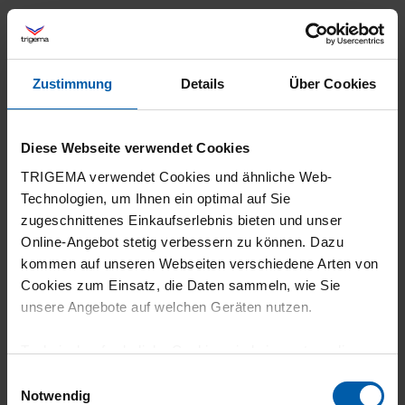
29.07.2026
Zustimmung
Details
Über Cookies
5
Diese Webseite verwendet Cookies
Ich mag den Kragen und den Stoff generell.
TRIGEMA verwendet Cookies und ähnliche Web-
Technologien, um Ihnen ein optimal auf Sie
zugeschnittenes Einkaufserlebnis bieten und unser
Online-Angebot stetig verbessern zu können. Dazu
29.07.2026
kommen auf unseren Webseiten verschiedene Arten von
5
Cookies zum Einsatz, die Daten sammeln, wie Sie
unsere Angebote auf welchen Geräten nutzen.
Absolutes Lieblingsshirt und die
verschiedenen Farben gefallen mir gut. Ich
Technisch erforderliche Cookies sind eine notwendige
nutze die Shirts für Sport und als
Voraussetzung zur Nutzung unserer Webpräsenz, um
Einwilligungsauswahl
grundlegende Funktionen wie etwa zur Auswahl und
Notwendig
Freizeitbekleidung Verfärbt in der Maschine