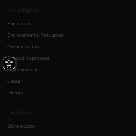
About trigema
Philosophy
Environment & Resources
Organic cotten
Production process
Company tour
Career
History
Useful links
Store locator