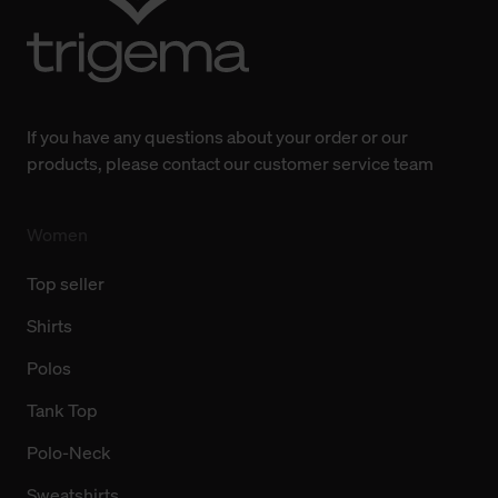
Weitere Informationen über Cookies und Web-
Technologien sowie die Nutzung Ihrer persönlichen Daten
finden Sie in unserer Datenschutzerklärung.
If you have any questions about your order or our
products, please contact our customer service team
Women
Top seller
Shirts
Polos
Tank Top
Polo-Neck
Sweatshirts