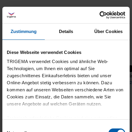
Zustimmung
Details
Über Cookies
Diese Webseite verwendet Cookies
TRIGEMA verwendet Cookies und ähnliche Web-
+7
Technologien, um Ihnen ein optimal auf Sie
T-Shirt 100% Cotton
T-Shi
zugeschnittenes Einkaufserlebnis bieten und unser
from 27,40 €
from 2
Online-Angebot stetig verbessern zu können. Dazu
kommen auf unseren Webseiten verschiedene Arten von
Cookies zum Einsatz, die Daten sammeln, wie Sie
unsere Angebote auf welchen Geräten nutzen.
Technisch erforderliche Cookies sind eine notwendige
Voraussetzung zur Nutzung unserer Webpräsenz, um
Einwilligungsauswahl