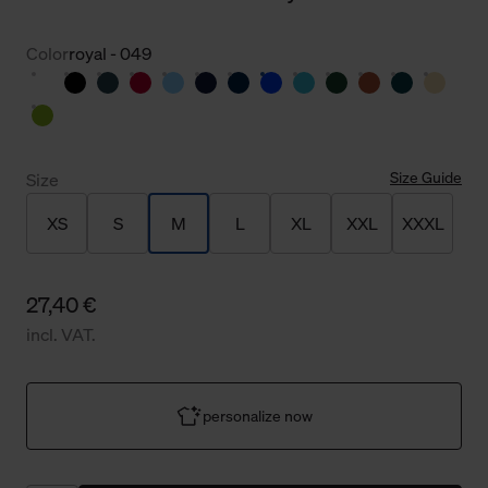
Color
royal - 049
Size Guide
Size
XS
S
M
L
XL
XXL
XXXL
27,40 €
incl. VAT.
personalize now