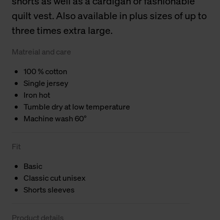
shorts as well as a cardigan or fashionable
quilt vest. Also available in plus sizes of up to
three times extra large.
Matreial and care
100 % cotton
Single jersey
Iron hot
Tumble dry at low temperature
Machine wash 60°
Fit
Basic
Classic cut unisex
Shorts sleeves
Product details