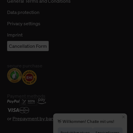
General Terms and Conditions
Data protection
Privacy settings
Imprint
Cancellation Form
secure purchase
Payment methods
or
Prepayment by bank transfer