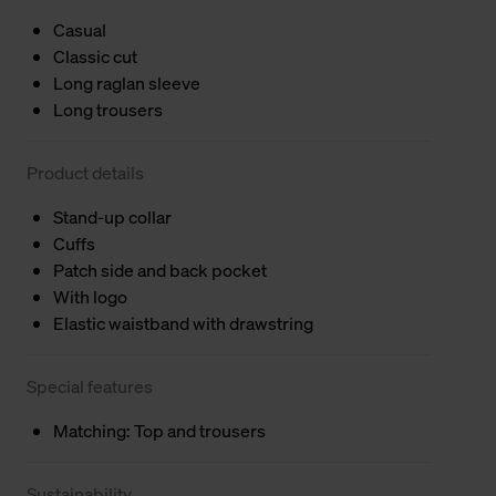
Casual
Classic cut
Long raglan sleeve
Long trousers
Product details
Stand-up collar
Cuffs
Patch side and back pocket
With logo
Elastic waistband with drawstring
Special features
Matching: Top and trousers
Sustainability