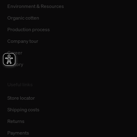
Environment & Resources
Organic cotten
Production process
Company tour
Career
History
Useful links
Store locator
Shipping costs
Returns
Payments