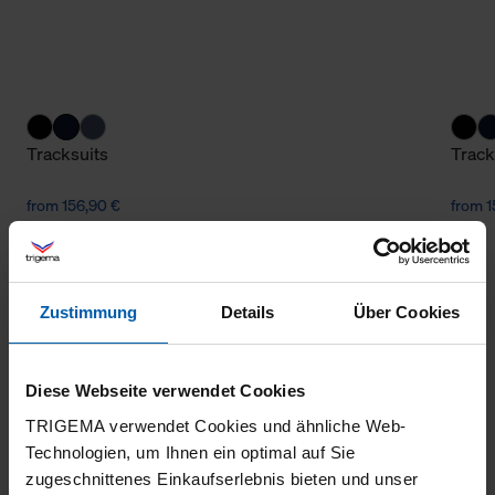
Tracksuits
Track
from 156,90 €
from 1
Zustimmung
Details
Über Cookies
Diese Webseite verwendet Cookies
TRIGEMA verwendet Cookies und ähnliche Web-
climate-neutral
Family business
Technologien, um Ihnen ein optimal auf Sie
zugeschnittenes Einkaufserlebnis bieten und unser
shipping