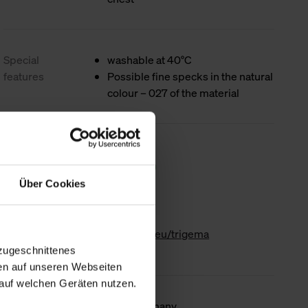
Special
washable at 40°C
features
Possible fine specks in the natural
colour – 027 of the material
Sustainability
Über Cookies
www.gk-info.eu/trigema
zugeschnittenes
en auf unseren Webseiten
auf welchen Geräten nutzen.
Country of
Made in Germany