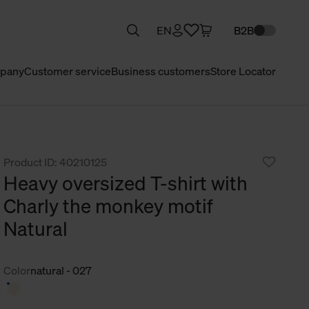
EN
B2B
pany
Customer service
Business customers
Store Locator
Product ID: 40210125
Heavy oversized T-shirt with
Charly the monkey motif
Natural
Color
natural - 027