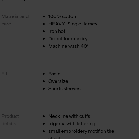
Matreial and
100 % cotton
care
HEAVY -Single-Jersey
Iron hot
Do not tumble dry
Machine wash 40°
Fit
Basic
Oversize
Shorts sleeves
Product
Neckline with cuffs
details
trigema with lettering
small embroidery motif on the
chest