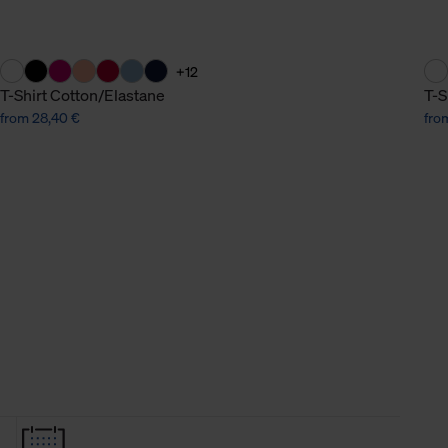
+12
T-Shirt Cotton/Elastane
T-S
from 28,40 €
fro