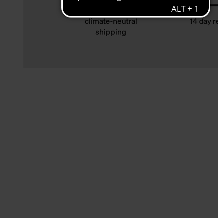
climate-neutral
14 day r
shipping