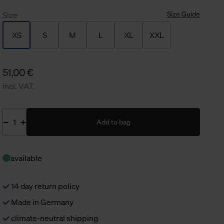
Size Guide
Size
XS
S
M
L
XL
XXL
51,00 €
incl. VAT.
Add to bag
available
14 day return policy
Made in Germany
climate-neutral shipping