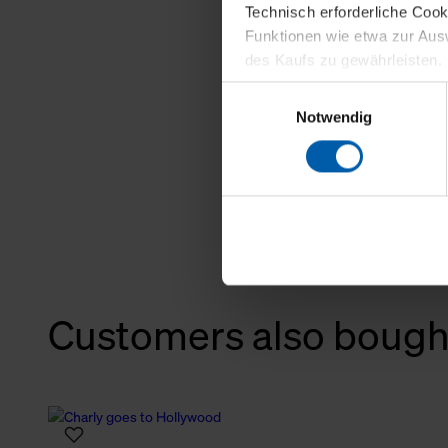
Technisch erforderliche Coo
Funktionen wie etwa zur Aus
des Kaufs zu gewährleisten.
Einwilligungsauswahl
Für die Darstellung personali
Notwendig
sowie für Marketing-, Stati
personenbezogene Information
Marketingpartner, um Ihnen
Klicken Sie auf "Alle erlaube
verwenden dürfen. Über die j
oder ablehnen möchten und di
erlauben möchten, verwenden 
Customers also bough
Über den Reiter „Details“ erf
Verwendungszweck. Bei „Über
Menüpunkt „Datenschutzeinste
grundsätzlich freiwillig, für 
widerrufen. Der Widerruf der 