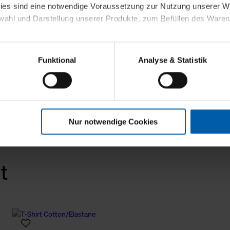
kies sind eine notwendige Voraussetzung zur Nutzung unserer
wahl und Darstellung unserer Produkte, zum Befüllen des Ware
sierter Angebote, Anzeigen und Inhalte aufgrund Ihres Nutzerverh
Funktional
Analyse & Statistik
stik- und Tracking-Zwecke zur Analyse und Optimierung unserer 
en. Diese übermitteln wir in anonymisierter Form an Dritte wie
 auch außerhalb unserer Webseiten ausgewählte Werbung anzeig
n", damit wir alle Cookies und Web-Technologien für Ihr personal
Nur notwendige Cookies
eweiligen Schaltflächen können Sie die Arten der Cookies selbst 
es mit einem Klick auf „Auswahl erlauben“ bestätigen. Fall Sie
wir lediglich die erwähnten technisch erforderlichen Cookies.
t
ahren Sie weiterführende Informationen über die jeweiligen Cooki
 Cookies“ können Sie allgemeine Informationen über Cookies 
llungen“ können Sie jederzeit Ihre Einwilligungserklärung anpass
die Nutzung der Webseite nicht erforderlich und kann jederzeit mit
Einwilligung hat jedoch keine Auswirkung auf die bisherigen Eins