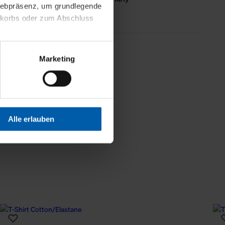
 Webpräsenz, um grundlegende
origin
nkorbs oder zum Abschluss
less information
altens und Ihres Profils
Marketing
Webpräsenz speichern wir
 etwa unsere
en zu können.
isiertes Einkaufserlebnis
Alle erlauben
festlegen, die Sie erlauben
 nur die notwendigen Cookies
es und ihren
einsehen. Über den
en. Ihre Einwilligung ist
 Wirkung für die Zukunft
tellungen und die damit