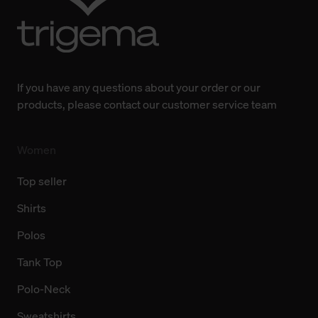
Weitere Informationen über Cookies und Web-
Technologien sowie die Nutzung Ihrer persönlichen Daten
finden Sie in unserer Datenschutzerklärung.
If you have any questions about your order or our
products, please contact our customer service team
Women
Top seller
Shirts
Polos
Tank Top
Polo-Neck
Sweatshirts