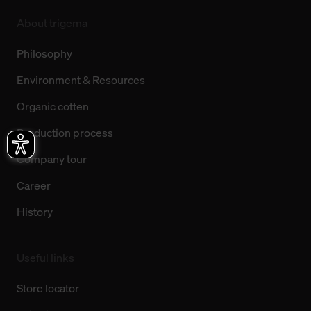
About trigema
Philosophy
Environment & Resources
Organic cotten
Production process
Company tour
Career
History
Useful links
Store locator