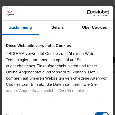
Zustimmung
Details
Über Cookies
Diese Webseite verwendet Cookies
TRIGEMA verwendet Cookies und ähnliche Web-
+21
Technologien, um Ihnen ein optimal auf Sie
T-Shirt DELUXE Cotton
T-shir
zugeschnittenes Einkaufserlebnis bieten und unser
from 31,90 €
from 3
Online-Angebot stetig verbessern zu können. Dazu
kommen auf unseren Webseiten verschiedene Arten von
Cookies zum Einsatz, die Daten sammeln, wie Sie
unsere Angebote auf welchen Geräten nutzen.
Technisch erforderliche Cookies sind eine notwendige
Voraussetzung zur Nutzung unserer Webpräsenz, um
Einwilligungsauswahl