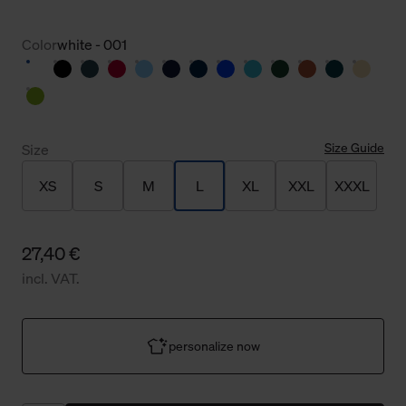
Color
white - 001
Size Guide
Size
XS
S
M
L
XL
XXL
XXXL
27,40 €
incl. VAT.
personalize now