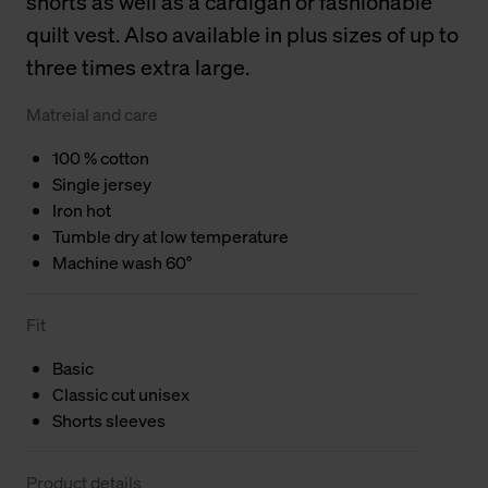
shorts as well as a cardigan or fashionable
quilt vest. Also available in plus sizes of up to
three times extra large.
Matreial and care
100 % cotton
Single jersey
Iron hot
Tumble dry at low temperature
Machine wash 60°
Fit
Basic
Classic cut unisex
Shorts sleeves
Product details