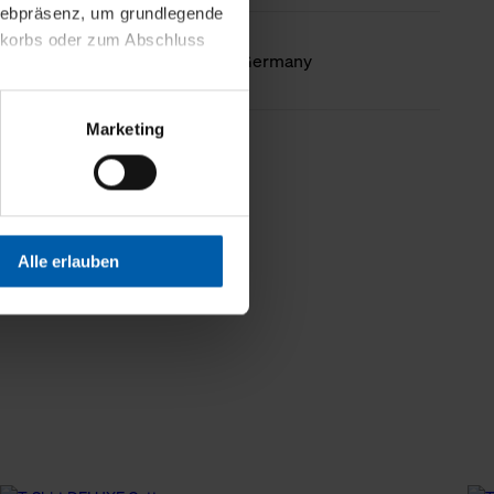
 Webpräsenz, um grundlegende
nkorbs oder zum Abschluss
Country of origin
Made in Germany
altens und Ihres Profils
Marketing
Webpräsenz speichern wir
less information
 etwa unsere
en zu können.
isiertes Einkaufserlebnis
Alle erlauben
festlegen, die Sie erlauben
 nur die notwendigen Cookies
es und ihren
einsehen. Über den
en. Ihre Einwilligung ist
 Wirkung für die Zukunft
tellungen und die damit