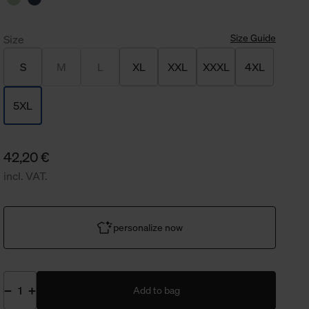
Size Guide
Size
S
M
L
XL
XXL
XXXL
4XL
5XL
42,20 €
incl. VAT.
personalize now
Add to bag