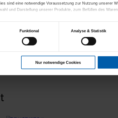
kies sind eine notwendige Voraussetzung zur Nutzung unserer
wahl und Darstellung unserer Produkte, zum Befüllen des Ware
sierter Angebote, Anzeigen und Inhalte aufgrund Ihres Nutzerverh
Funktional
Analyse & Statistik
stik- und Tracking-Zwecke zur Analyse und Optimierung unserer 
en. Diese übermitteln wir in anonymisierter Form an Dritte wie
 auch außerhalb unserer Webseiten ausgewählte Werbung anzeig
n", damit wir alle Cookies und Web-Technologien für Ihr personal
Nur notwendige Cookies
eweiligen Schaltflächen können Sie die Arten der Cookies selbst 
es mit einem Klick auf „Auswahl erlauben“ bestätigen. Fall Sie
wir lediglich die erwähnten technisch erforderlichen Cookies.
ahren Sie weiterführende Informationen über die jeweiligen Cooki
t
 Cookies“ können Sie allgemeine Informationen über Cookies 
llungen“ können Sie jederzeit Ihre Einwilligungserklärung anpass
die Nutzung der Webseite nicht erforderlich und kann jederzeit mit
Einwilligung hat jedoch keine Auswirkung auf die bisherigen Eins