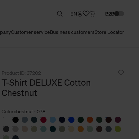
EN
B2B
pany
Customer service
Business customers
Store Locator
Product ID: 37202
T-Shirt DELUXE Cotton
Chestnut
Color
chestnut - 078