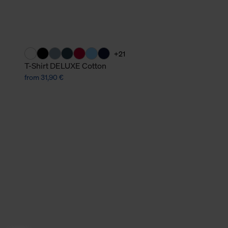
+21
T-Shirt DELUXE Cotton
from 31,90 €