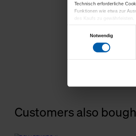
Technisch erforderliche Coo
Funktionen wie etwa zur Aus
des Kaufs zu gewährleisten.
Einwilligungsauswahl
Für die Darstellung personali
Notwendig
sowie für Marketing-, Stati
personenbezogene Information
Marketingpartner, um Ihnen
Klicken Sie auf "Alle erlaube
verwenden dürfen. Über die j
oder ablehnen möchten und di
erlauben möchten, verwenden 
Über den Reiter „Details“ erf
Customers also bough
Verwendungszweck. Bei „Über
Menüpunkt „Datenschutzeinste
grundsätzlich freiwillig, für 
widerrufen. Der Widerruf der 