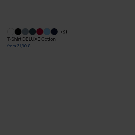
+21
T-Shirt DELUXE Cotton
from 31,90 €