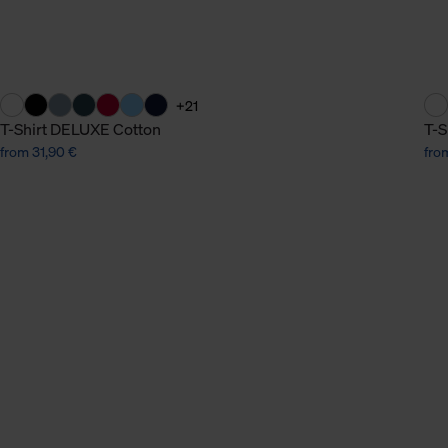
+21
T-Shirt DELUXE Cotton
T-S
from 31,90 €
fro