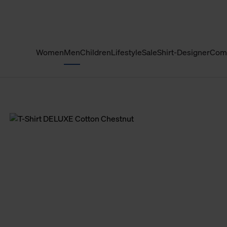
Women
Men
Children
Lifestyle
Sale
Shirt-Designer
Com