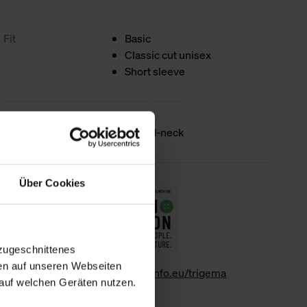
Fit
Basic
Classic cut unisex
Short sleeve
Product details
Round-neck
Über Cookies
Sustainability
zugeschnittenes
en auf unseren Webseiten
www.gk-info.eu/trigema
auf welchen Geräten nutzen.