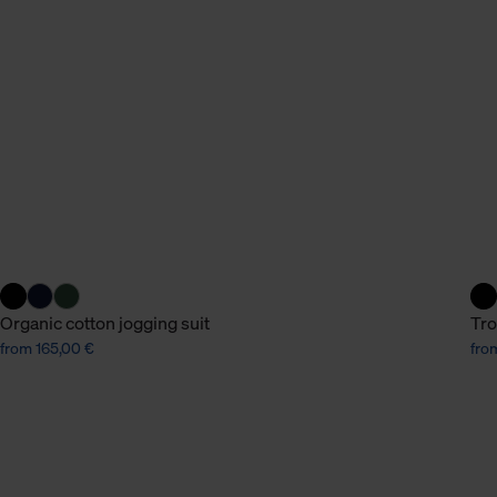
n Daten.
hen Daten finden Sie in
Organic cotton jogging suit
Tr
from 165,00 €
fro