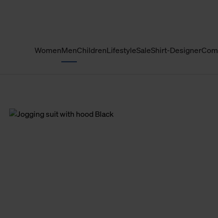
Women
Men
Children
Lifestyle
Sale
Shirt-Designer
Com