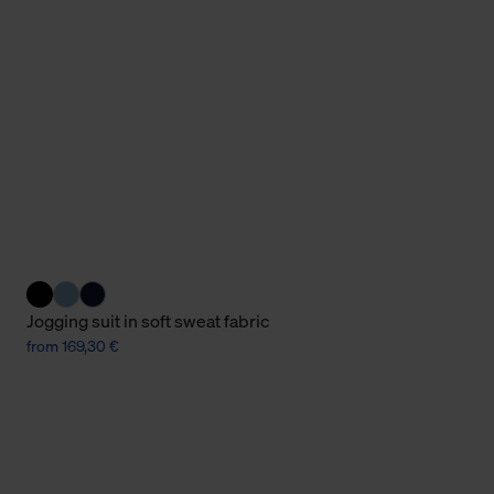
Cookies sowie die bis zum Zeitpunkt der Änderung gesammelte
ookies und Web-Technologien sowie die Nutzung Ihrer persönlic
g.
Jogging suit in soft sweat fabric
from 169,30 €