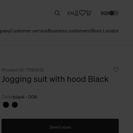
EN
B2B
pany
Customer service
Business customers
Store Locator
Product ID: 759061S
Jogging suit with hood Black
Color
black - 008
Select sizes