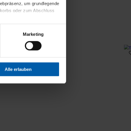
 Webpräsenz, um grundlegende
nkorbs oder zum Abschluss
altens und Ihres Profils
Marketing
Webpräsenz speichern wir
 etwa unsere
en zu können.
isiertes Einkaufserlebnis
Alle erlauben
festlegen, die Sie erlauben
 nur die notwendigen Cookies
es und ihren
einsehen. Über den
en. Ihre Einwilligung ist
 Wirkung für die Zukunft
tellungen und die damit