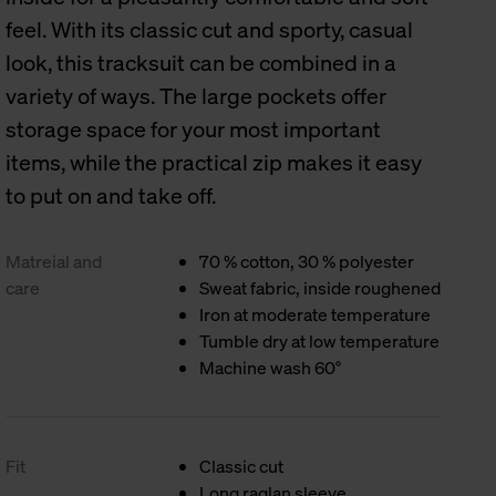
feel. With its classic cut and sporty, casual
look, this tracksuit can be combined in a
variety of ways. The large pockets offer
storage space for your most important
items, while the practical zip makes it easy
to put on and take off.
Matreial and
70 % cotton, 30 % polyester
care
Sweat fabric, inside roughened
Iron at moderate temperature
Tumble dry at low temperature
Machine wash 60°
Fit
Classic cut
Long raglan sleeve