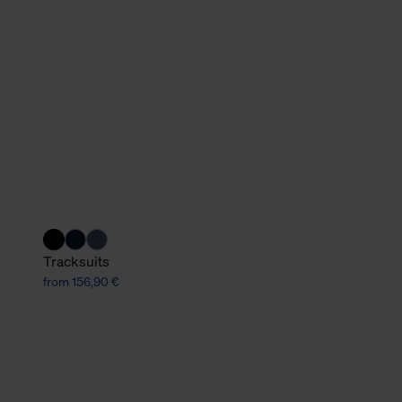
verbundene Verwendung der 
Weitere Informationen über C
unserer Datenschutzerklärun
Tracksuits
from 156,90 €