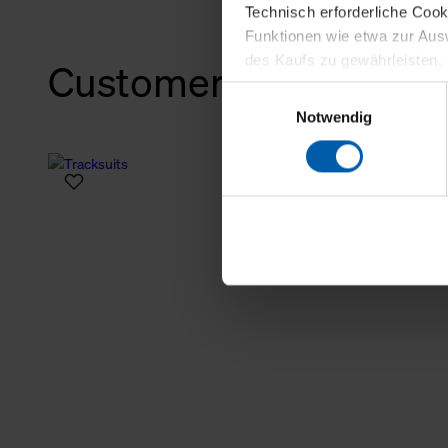
Technisch erforderliche Coo
Funktionen wie etwa zur Aus
des Kaufs zu gewährleisten.
Customers also bough
Einwilligungsauswahl
Für die Darstellung personali
Notwendig
sowie für Marketing-, Stati
personenbezogene Information
Marketingpartner, um Ihnen
Klicken Sie auf "Alle erlaube
verwenden dürfen. Über die j
oder ablehnen möchten und di
erlauben möchten, verwenden 
Über den Reiter „Details“ erf
Verwendungszweck. Bei „Über
Menüpunkt „Datenschutzeinste
grundsätzlich freiwillig, für 
widerrufen. Der Widerruf der 