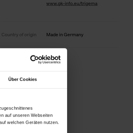
www.gk-info.eu/trigema
Country of origin
Made in Germany
less information
Über Cookies
zugeschnittenes
en auf unseren Webseiten
auf welchen Geräten nutzen.