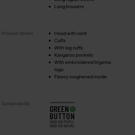
Long trousers
Product details
Hood with cord
Cuffs
With leg cuffs
Kangaroo pockets
With embroidered trigema
logo
Fleecy roughened inside
Sustainability