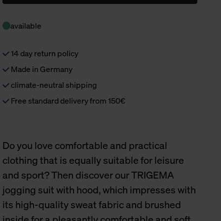
available
14 day return policy
Made in Germany
climate-neutral shipping
Free standard delivery from 150€
Do you love comfortable and practical
clothing that is equally suitable for leisure
and sport? Then discover our TRIGEMA
jogging suit with hood, which impresses with
its high-quality sweat fabric and brushed
inside for a pleasantly comfortable and soft