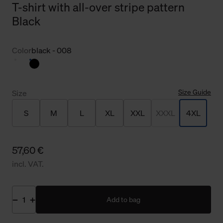
T-shirt with all-over stripe pattern
Black
Color
black - 008
Size Guide
Size
S
M
L
XL
XXL
XXXL
4XL
57,60 €
incl. VAT.
Add to bag