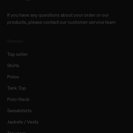
Weitere Informationen über Cookies und Web-
Technologien sowie die Nutzung Ihrer persönlichen Daten
If you have any questions about your order or our
finden Sie in unserer Datenschutzerklärung.
products, please contact our customer service team
Women
Top seller
Shirts
Polos
Tank Top
Polo-Neck
Sweatshirts
Jackets / Vests
Trousers