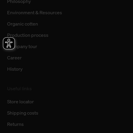
Philosophy
Environment & Resources
Organic cotten
Production process
Company tour
Career
History
Useful links
Store locator
Shipping costs
Returns