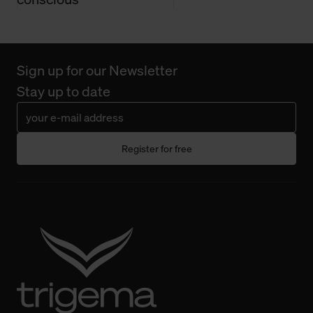
Fall Sie nur die notwendigen Cookies erlauben möchten,
verwenden wir lediglich die erwähnten technisch
erforderlichen Cookies.
Sign up for our Newsletter
Über den Reiter „Details“ erfahren Sie weiterführende
Stay up to date
Informationen über die jeweiligen Cookies und ihren
Verwendungszweck. Bei „Über Cookies“ können Sie
allgemeine Informationen über Cookies einsehen. Über
Register for free
den Menüpunkt „Datenschutzeinstellungen“ können Sie
jederzeit Ihre Einwilligungserklärung anpassen. Ihre
Einwilligung ist grundsätzlich freiwillig, für die Nutzung
der Webseite nicht erforderlich und kann jederzeit mit
Wirkung für die Zukunft widerrufen. Der Widerruf der
Einwilligung hat jedoch keine Auswirkung auf die
bisherigen Einstellungen und die damit verbundene
Verwendung der Cookies sowie die bis zum Zeitpunkt der
Änderung gesammelten Daten.