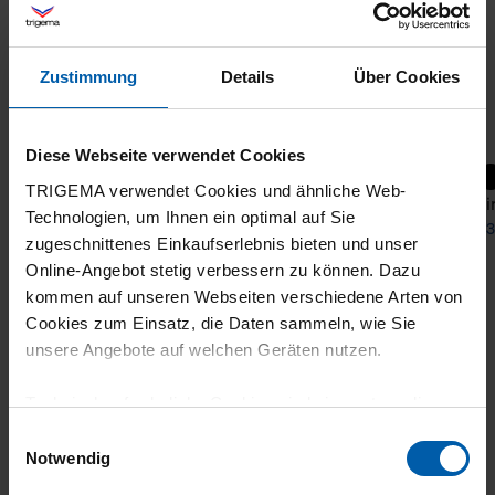
Zustimmung
Details
Über Cookies
Diese Webseite verwendet Cookies
TRIGEMA verwendet Cookies und ähnliche Web-
T-shirt with ‘Legendary’ motorbike print
T-Shi
Technologien, um Ihnen ein optimal auf Sie
from 43,50 €
from 3
zugeschnittenes Einkaufserlebnis bieten und unser
Online-Angebot stetig verbessern zu können. Dazu
kommen auf unseren Webseiten verschiedene Arten von
Cookies zum Einsatz, die Daten sammeln, wie Sie
unsere Angebote auf welchen Geräten nutzen.
Technisch erforderliche Cookies sind eine notwendige
Voraussetzung zur Nutzung unserer Webpräsenz, um
Einwilligungsauswahl
grundlegende Funktionen wie etwa zur Auswahl und
Notwendig
climate-neutral
Family business
Darstellung unserer Produkte, zum Befüllen des