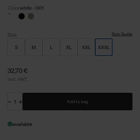
Color
white - 001
Size Guide
Size
S
M
L
XL
XXL
XXXL
32,70 €
incl. VAT.
Add to bag
available