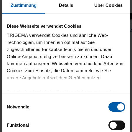
Zustimmung
Details
Über Cookies
+8
V-Neck Shirt DELUXE Cotton
Tank 
Diese Webseite verwendet Cookies
from 32,20 €
from 2
TRIGEMA verwendet Cookies und ähnliche Web-
Technologien, um Ihnen ein optimal auf Sie
zugeschnittenes Einkaufserlebnis bieten und unser
Online-Angebot stetig verbessern zu können. Dazu
kommen auf unseren Webseiten verschiedene Arten von
Cookies zum Einsatz, die Daten sammeln, wie Sie
unsere Angebote auf welchen Geräten nutzen.
Technisch erforderliche Cookies sind eine notwendige
climate-neutral
Family business
Voraussetzung zur Nutzung unserer Webpräsenz, um
Einwilligungsauswahl
shipping
grundlegende Funktionen wie etwa zur Auswahl und
Notwendig
Darstellung unserer Produkte, zum Befüllen des
Warenkorbs oder zum Abschluss des Kaufs zu
Funktional
gewährleisten.