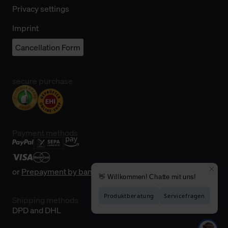
Privacy settings
Imprint
Cancellation Form
secure purchase
Payment methods
or
Prepayment by bank transfer
Shipping methods
DPD and DHL