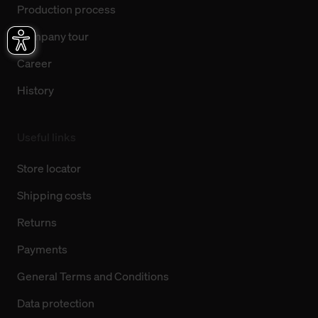
Production process
Company tour
Career
History
Useful links
Store locator
Shipping costs
Returns
Payments
General Terms and Conditions
Data protection