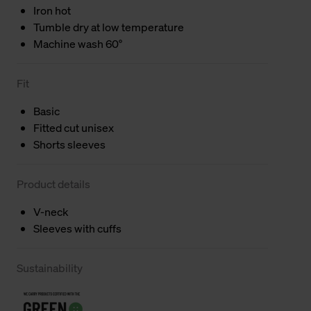
Iron hot
Tumble dry at low temperature
Machine wash 60°
Fit
Basic
Fitted cut unisex
Shorts sleeves
Product details
V-neck
Sleeves with cuffs
Sustainability