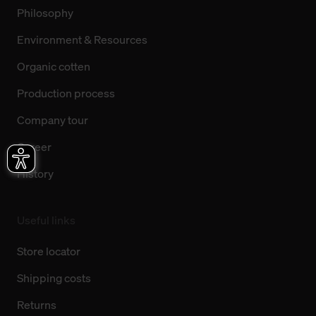
Philosophy
Environment & Resources
Organic cotten
Production process
Company tour
Career
History
Useful links
Store locator
Shipping costs
Returns