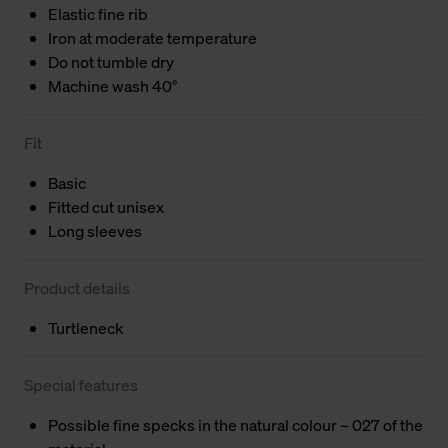
Elastic fine rib
Iron at moderate temperature
Do not tumble dry
Machine wash 40°
Fit
Basic
Fitted cut unisex
Long sleeves
Product details
Turtleneck
Special features
Possible fine specks in the natural colour – 027 of the