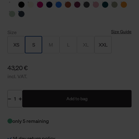
Size Guide
Size
XS
S
M
L
XL
XXL
43,20 €
incl. VAT.
Add to bag
only 5 remaining
14 day return policy