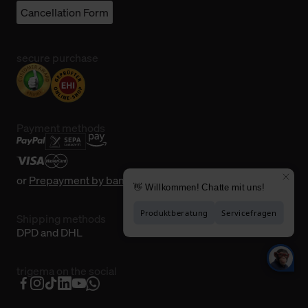
Cancellation Form
secure purchase
Payment methods
or
Prepayment by bank transfer
Shipping methods
DPD and DHL
trigema on the social