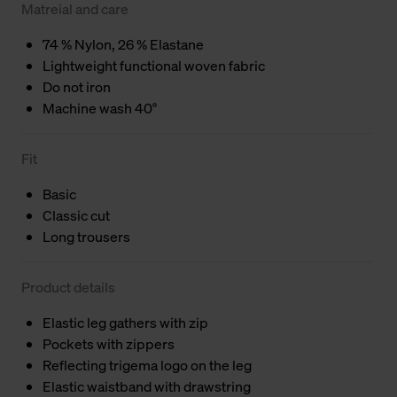
Matreial and care
74 % Nylon, 26 % Elastane
Lightweight functional woven fabric
Do not iron
Machine wash 40°
Fit
Basic
Classic cut
Long trousers
Product details
Elastic leg gathers with zip
Pockets with zippers
Reflecting trigema logo on the leg
Elastic waistband with drawstring