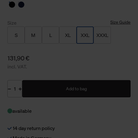
Size Guide
Size
S
M
L
XL
XXL
XXXL
131,90 €
incl. VAT.
Add to bag
available
14 day return policy
Made in Germany