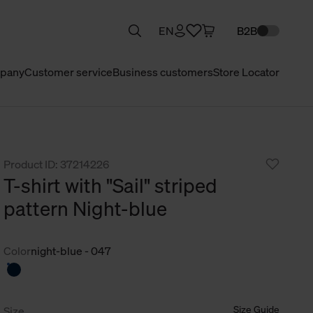
EN
B2B
pany
Customer service
Business customers
Store Locator
Product ID: 37214226
T-shirt with "Sail" striped
pattern Night-blue
Color
night-blue - 047
Size Guide
Size