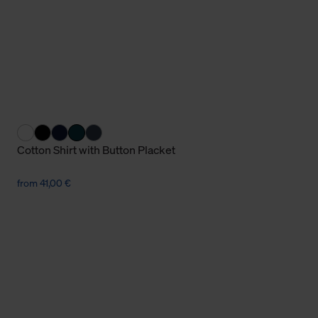
Cookies sowie die bis zum Zeitpunkt der Änderung gesammelte
ookies und Web-Technologien sowie die Nutzung Ihrer persönlic
g.
Cotton Shirt with Button Placket
from 41,00 €