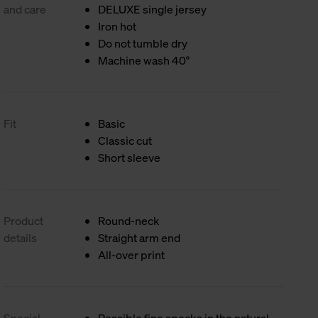
and care
DELUXE single jersey
Iron hot
Do not tumble dry
Machine wash 40°
Fit
Basic
Classic cut
Short sleeve
Product
Round-neck
details
Straight arm end
All-over print