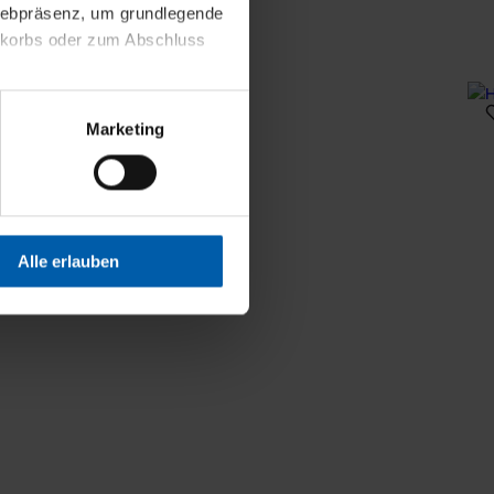
 Webpräsenz, um grundlegende
nkorbs oder zum Abschluss
altens und Ihres Profils
Marketing
Webpräsenz speichern wir
 etwa unsere
en zu können.
isiertes Einkaufserlebnis
Alle erlauben
festlegen, die Sie erlauben
 nur die notwendigen Cookies
es und ihren
einsehen. Über den
en. Ihre Einwilligung ist
 Wirkung für die Zukunft
tellungen und die damit