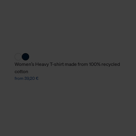
verbundene Verwendung der 
Weitere Informationen über C
unserer Datenschutzerklärun
Women’s Heavy T-shirt made from 100% recycled
cotton
from 39,20 €