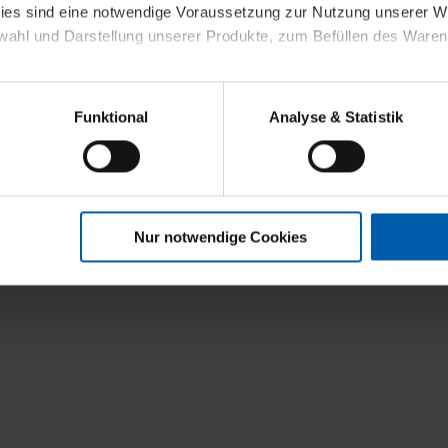
t
kies sind eine notwendige Voraussetzung zur Nutzung unserer
wahl und Darstellung unserer Produkte, zum Befüllen des Ware
sierter Angebote, Anzeigen und Inhalte aufgrund Ihres Nutzerverh
Funktional
Analyse & Statistik
stik- und Tracking-Zwecke zur Analyse und Optimierung unserer 
en. Diese übermitteln wir in anonymisierter Form an Dritte wie
 auch außerhalb unserer Webseiten ausgewählte Werbung anzeig
n", damit wir alle Cookies und Web-Technologien für Ihr personal
Nur notwendige Cookies
eweiligen Schaltflächen können Sie die Arten der Cookies selbst 
es mit einem Klick auf „Auswahl erlauben“ bestätigen. Fall Sie
wir lediglich die erwähnten technisch erforderlichen Cookies.
ahren Sie weiterführende Informationen über die jeweiligen Cooki
 Cookies“ können Sie allgemeine Informationen über Cookies 
llungen“ können Sie jederzeit Ihre Einwilligungserklärung anpass
die Nutzung der Webseite nicht erforderlich und kann jederzeit mit
Einwilligung hat jedoch keine Auswirkung auf die bisherigen Eins