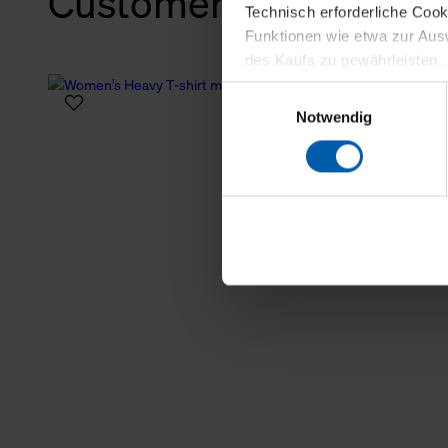
Customers also bough
Technisch erforderliche Coo
Funktionen wie etwa zur Aus
des Kaufs zu gewährleisten.
Einwilligungsauswahl
Für die Darstellung personali
Notwendig
sowie für Marketing-, Stati
personenbezogene Information
Marketingpartner, um Ihnen
Klicken Sie auf "Alle erlaube
verwenden dürfen. Über die j
oder ablehnen möchten und di
erlauben möchten, verwenden 
Über den Reiter „Details“ erf
Verwendungszweck. Bei „Über
Menüpunkt „Datenschutzeinste
grundsätzlich freiwillig, für 
widerrufen. Der Widerruf der 