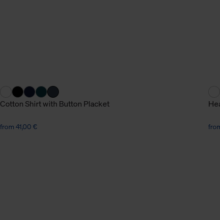
n Daten.
hen Daten finden Sie in
Cotton Shirt with Button Placket
Hea
from 41,00 €
fro