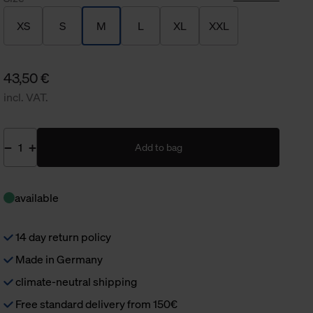
XS
S
M
L
XL
XXL
43,50 €
incl. VAT.
Add to bag
available
14 day return policy
Made in Germany
climate-neutral shipping
Free standard delivery from 150€