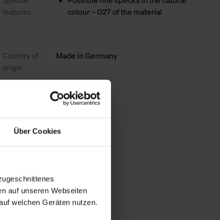
Special
Possible fine specks in the natural
features
colour – 027 of the material
Country of
Made in Germany
origin
less information
Über Cookies
zugeschnittenes
en auf unseren Webseiten
auf welchen Geräten nutzen.