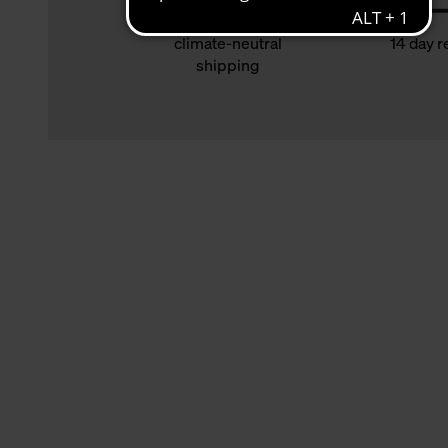
climate-neutral
14 day r
shipping