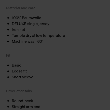
Matreial and care
100% Baumwolle
DELUXE single jersey
Iron hot
Tumble dry at low temperature
Machine wash 60°
Fit
Basic
Loose fit
Short sleeve
Product details
Round-neck
Straight arm end