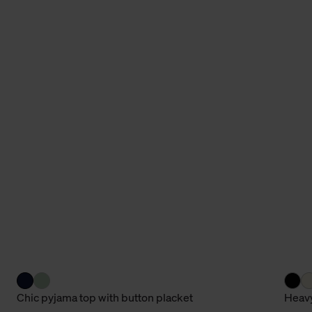
Chic pyjama top with button placket
Heavy