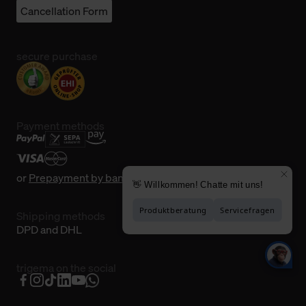
Cancellation Form
secure purchase
Payment methods
or
Prepayment by bank transfer
Shipping methods
DPD and DHL
trigema on the social