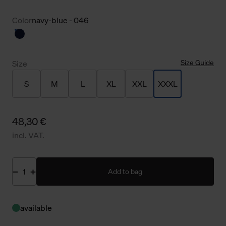
Color
navy-blue - 046
Size Guide
Size
S
M
L
XL
XXL
XXXL
48,30 €
incl. VAT.
Add to bag
available