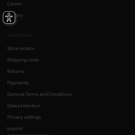
Career
History
Useful links
Store locator
Shipping costs
Returns
Payments
General Terms and Conditions
Data protection
Privacy settings
Imprint