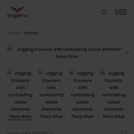
Home
Women
Product ID: 77024725