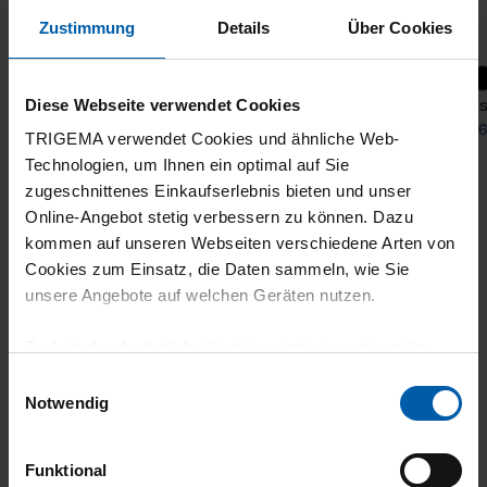
Zustimmung
Details
Über Cookies
Jogging bottoms with contrasting accents
Trous
Diese Webseite verwendet Cookies
from 89,00 €
from 6
TRIGEMA verwendet Cookies und ähnliche Web-
Technologien, um Ihnen ein optimal auf Sie
zugeschnittenes Einkaufserlebnis bieten und unser
Online-Angebot stetig verbessern zu können. Dazu
kommen auf unseren Webseiten verschiedene Arten von
Cookies zum Einsatz, die Daten sammeln, wie Sie
unsere Angebote auf welchen Geräten nutzen.
Technisch erforderliche Cookies sind eine notwendige
climate-neutral
Family business
Voraussetzung zur Nutzung unserer Webpräsenz, um
Einwilligungsauswahl
grundlegende Funktionen wie etwa zur Auswahl und
Notwendig
shipping
Darstellung unserer Produkte, zum Befüllen des
Warenkorbs oder zum Abschluss des Kaufs zu
Funktional
gewährleisten.