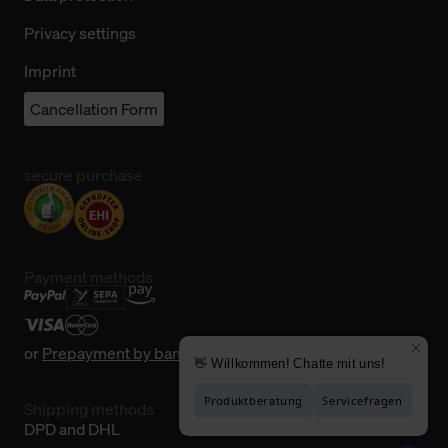
Privacy settings
Imprint
Cancellation Form
secure purchase
Payment methods
or
Prepayment by bank transfer
Shipping methods
DPD and DHL