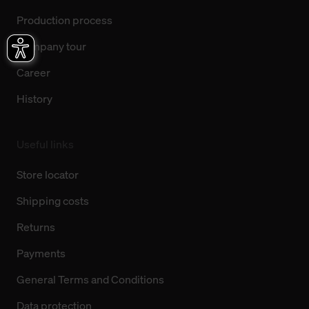
Production process
Company tour
Career
History
Useful links
Store locator
Shipping costs
Returns
Payments
General Terms and Conditions
Data protection