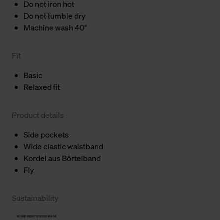
Do not iron hot
Do not tumble dry
Machine wash 40°
Fit
Basic
Relaxed fit
Product details
Side pockets
Wide elastic waistband
Kordel aus Börtelband
Fly
Sustainability