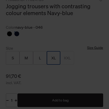
Jogging trousers with contrasting
colour elements Navy-blue
Color
navy-blue - 046
Size Guide
Size
S
M
L
XL
XXL
91,70 €
incl. VAT.
Add to bag