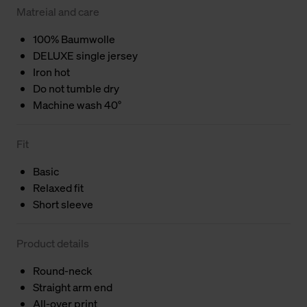
Matreial and care
100% Baumwolle
DELUXE single jersey
Iron hot
Do not tumble dry
Machine wash 40°
Fit
Basic
Relaxed fit
Short sleeve
Product details
Round-neck
Straight arm end
All-over print