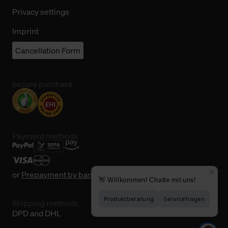
Privacy settings
Imprint
Cancellation Form
secure purchase
Payment methods
or
Prepayment by bank transfer
Shipping methods
DPD and DHL