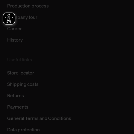
Production process
Company tour
Career
History
Useful links
Store locator
Shipping costs
Returns
Payments
General Terms and Conditions
Data protection