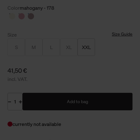
Color
mahogany - 178
Size Guide
Size
S
M
L
XL
XXL
41,50 €
incl. VAT.
Add to bag
currently not available