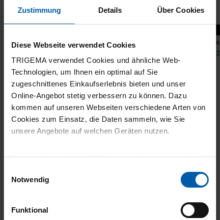
Zustimmung
Details
Über Cookies
+4
Relaxed T-shirt
Relax
Diese Webseite verwendet Cookies
from 29,90 €
from 2
TRIGEMA verwendet Cookies und ähnliche Web-
Technologien, um Ihnen ein optimal auf Sie
zugeschnittenes Einkaufserlebnis bieten und unser
Online-Angebot stetig verbessern zu können. Dazu
kommen auf unseren Webseiten verschiedene Arten von
Cookies zum Einsatz, die Daten sammeln, wie Sie
unsere Angebote auf welchen Geräten nutzen.
Technisch erforderliche Cookies sind eine notwendige
climate-neutral
Family business
Voraussetzung zur Nutzung unserer Webpräsenz, um
Einwilligungsauswahl
shipping
grundlegende Funktionen wie etwa zur Auswahl und
Notwendig
Darstellung unserer Produkte, zum Befüllen des
Warenkorbs oder zum Abschluss des Kaufs zu
Funktional
gewährleisten.