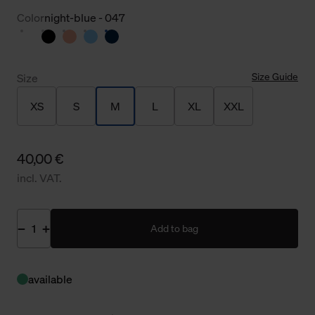
Color
night-blue - 047
Size Guide
Size
XS
S
M
L
XL
XXL
40,00 €
incl. VAT.
Add to bag
available