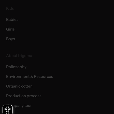
Kids
Babies
Girls
Boys
About trigema
Philosophy
Environment & Resources
Organic cotten
Production process
Company tour