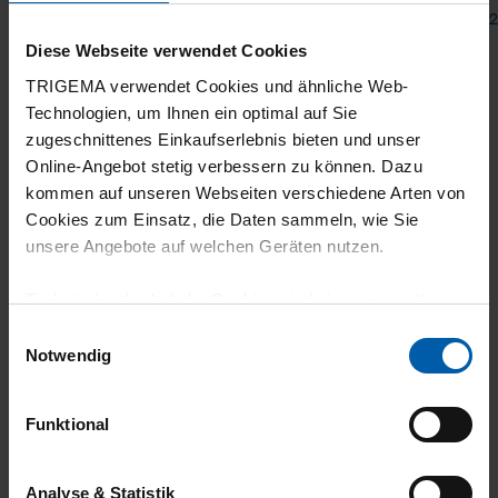
from 40,00 €
from 2
Diese Webseite verwendet Cookies
TRIGEMA verwendet Cookies und ähnliche Web-
Technologien, um Ihnen ein optimal auf Sie
zugeschnittenes Einkaufserlebnis bieten und unser
Online-Angebot stetig verbessern zu können. Dazu
kommen auf unseren Webseiten verschiedene Arten von
Cookies zum Einsatz, die Daten sammeln, wie Sie
unsere Angebote auf welchen Geräten nutzen.
climate-neutral
Family business
Technisch erforderliche Cookies sind eine notwendige
shipping
Voraussetzung zur Nutzung unserer Webpräsenz, um
Einwilligungsauswahl
grundlegende Funktionen wie etwa zur Auswahl und
Notwendig
Darstellung unserer Produkte, zum Befüllen des
Warenkorbs oder zum Abschluss des Kaufs zu
Funktional
gewährleisten.
Für die Darstellung personalisierter Angebote, Anzeigen
Analyse & Statistik