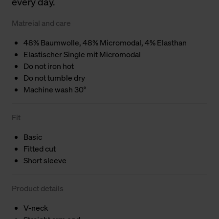
every day.
Matreial and care
48% Baumwolle, 48% Micromodal, 4% Elasthan
Elastischer Single mit Micromodal
Do not iron hot
Do not tumble dry
Machine wash 30°
Fit
Basic
Fitted cut
Short sleeve
Product details
V-neck