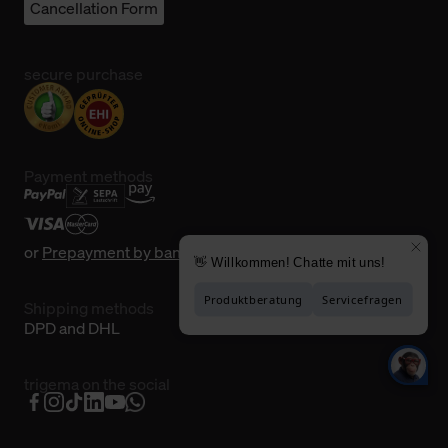
Cancellation Form
secure purchase
Payment methods
or
Prepayment by bank transfer
Shipping methods
DPD and DHL
trigema on the social