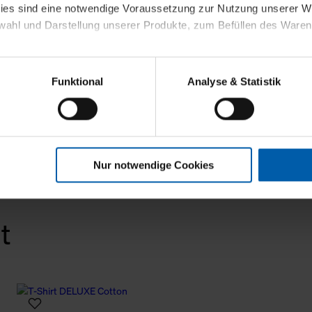
kies sind eine notwendige Voraussetzung zur Nutzung unserer
wahl und Darstellung unserer Produkte, zum Befüllen des Ware
sierter Angebote, Anzeigen und Inhalte aufgrund Ihres Nutzerverh
Funktional
Analyse & Statistik
stik- und Tracking-Zwecke zur Analyse und Optimierung unserer 
en. Diese übermitteln wir in anonymisierter Form an Dritte wie
 auch außerhalb unserer Webseiten ausgewählte Werbung anzeig
n", damit wir alle Cookies und Web-Technologien für Ihr personal
Nur notwendige Cookies
eweiligen Schaltflächen können Sie die Arten der Cookies selbst 
es mit einem Klick auf „Auswahl erlauben“ bestätigen. Fall Sie
wir lediglich die erwähnten technisch erforderlichen Cookies.
t
ahren Sie weiterführende Informationen über die jeweiligen Cooki
 Cookies“ können Sie allgemeine Informationen über Cookies 
llungen“ können Sie jederzeit Ihre Einwilligungserklärung anpass
die Nutzung der Webseite nicht erforderlich und kann jederzeit mit
Einwilligung hat jedoch keine Auswirkung auf die bisherigen Eins