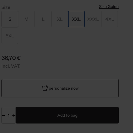
Size Guide
Size
S
M
L
XL
XXL
XXXL
4XL
5XL
36,70 €
incl. VAT.
personalize now
Add to bag