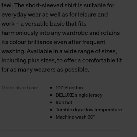
feel. The short-sleeved shirt is suitable for
everyday wear as well as for leisure and
work – a versatile basic that fits
harmoniously into any wardrobe and retains
its colour brilliance even after frequent
washing. Available in a wide range of sizes,
including plus sizes, to offer a comfortable fit
for as many wearers as possible.
Matreial and care
100 % cotton
DELUXE single jersey
Iron hot
Tumble dry at low temperature
Machine wash 60°