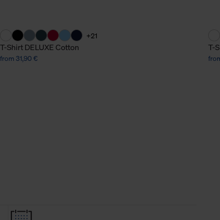
+21
T-Shirt DELUXE Cotton
T-S
from 31,90 €
fro