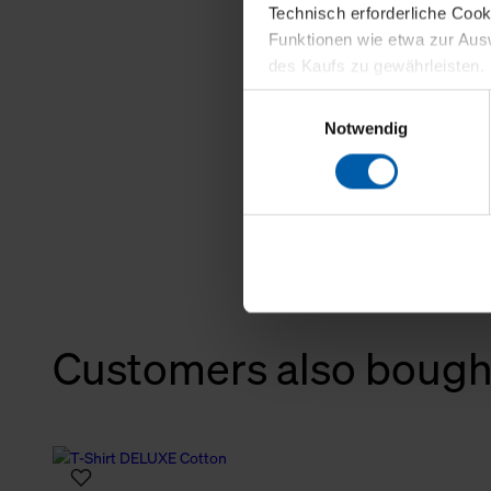
Technisch erforderliche Coo
Funktionen wie etwa zur Aus
des Kaufs zu gewährleisten.
Einwilligungsauswahl
Für die Darstellung personali
Notwendig
sowie für Marketing-, Stati
personenbezogene Information
Marketingpartner, um Ihnen
Klicken Sie auf "Alle erlaube
verwenden dürfen. Über die j
oder ablehnen möchten und di
erlauben möchten, verwenden 
Customers also bough
Über den Reiter „Details“ erf
Verwendungszweck. Bei „Über
Menüpunkt „Datenschutzeinste
grundsätzlich freiwillig, für 
widerrufen. Der Widerruf der 