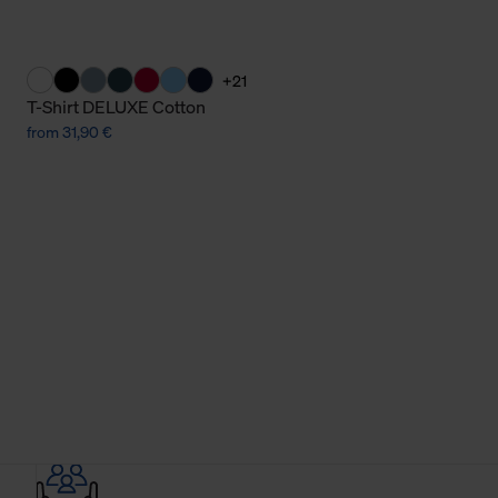
+21
T-Shirt DELUXE Cotton
from 31,90 €