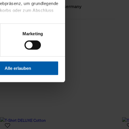
 Webpräsenz, um grundlegende
Country of origin
Made in Germany
nkorbs oder zum Abschluss
altens und Ihres Profils
less information
Marketing
Webpräsenz speichern wir
 etwa unsere
en zu können.
isiertes Einkaufserlebnis
Alle erlauben
festlegen, die Sie erlauben
 nur die notwendigen Cookies
es und ihren
einsehen. Über den
en. Ihre Einwilligung ist
 Wirkung für die Zukunft
tellungen und die damit