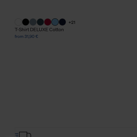
+21
T-Shirt DELUXE Cotton
from 31,90 €