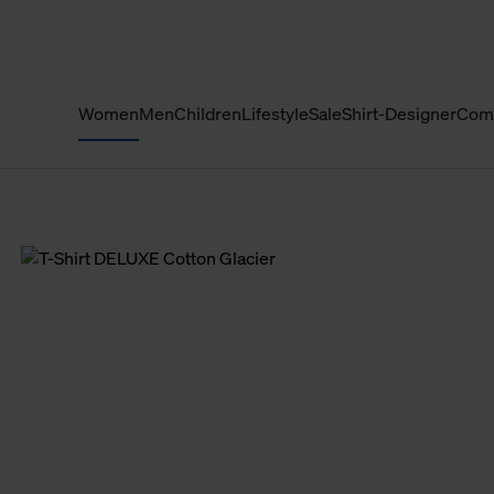
Women
Men
Children
Lifestyle
Sale
Shirt-Designer
Com