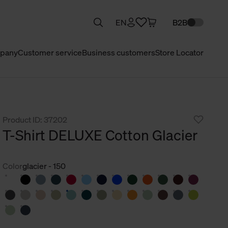
EN
B2B
pany
Customer service
Business customers
Store Locator
Product ID: 37202
T-Shirt DELUXE Cotton Glacier
Color
glacier - 150